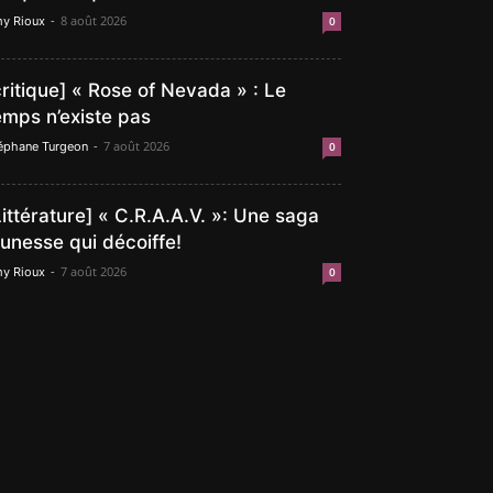
-
8 août 2026
y Rioux
0
critique] « Rose of Nevada » : Le
emps n’existe pas
-
7 août 2026
éphane Turgeon
0
Littérature] « C.R.A.A.V. »: Une saga
eunesse qui décoiffe!
-
7 août 2026
y Rioux
0