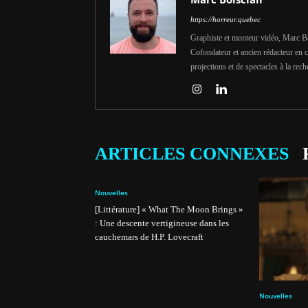
https://horreur.quebec
Graphiste et monteur vidéo, Marc Bois
Cofondateur et ancien rédacteur en c
projections et de spectacles à la rech
ARTICLES CONNEXES
Nouvelles
[Littérature] « What The Moon Brings »
: Une descente vertigineuse dans les
cauchemars de H.P. Lovecraft
Nouvelles