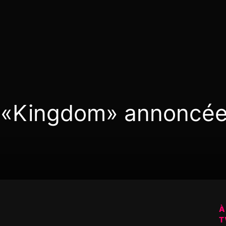
e «Kingdom» annoncée
À
T