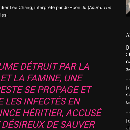
ritier Lee Chang, interprété par Ji-Hoon Ju (
Asura: The
ies:
A
[
:
c
UME DÉTRUIT PAR LA
So
ET LA FAMINE, UNE
ESTE SE PROPAGE ET
[
s
 LES INFECTÉS EN
Un
INCE HÉRITIER, ACCUSÉ
[
 DÉSIREUX DE SAUVER
J