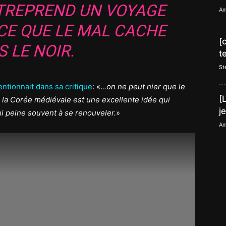
NTREPREND UN VOYAGE
Am
CE QUE LE MAL CACHE
[
 LE NOIR.
t
St
ntionnait dans sa critique
: «.
..on ne peut nier que le
[
 la Corée médiévale est une excellente idée qui
j
i peine souvent à se renouveler.
»
Am