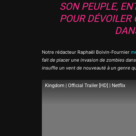
SON PEUPLE, E
POUR DÉVOILER 
DANS
Notre rédacteur Raphaël Boivin-Fournier
me
fait de placer une invasion de zombies dans
insuffle un vent de nouveauté à un genre qu
Kingdom | Official Trailer [HD] | Netflix