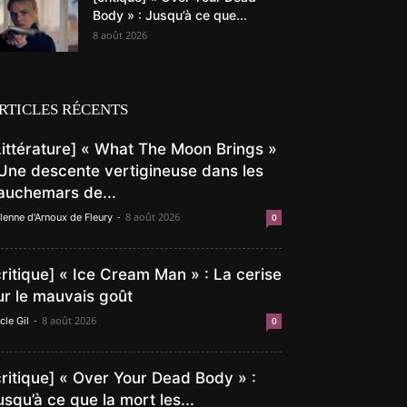
Body » : Jusqu’à ce que...
8 août 2026
RTICLES RÉCENTS
Littérature] « What The Moon Brings »
 Une descente vertigineuse dans les
auchemars de...
-
8 août 2026
lenne d'Arnoux de Fleury
0
critique] « Ice Cream Man » : La cerise
ur le mauvais goût
-
8 août 2026
cle Gil
0
critique] « Over Your Dead Body » :
usqu’à ce que la mort les...