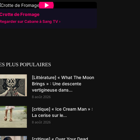
▶
Crotte de Fromage
Regarder sur Cabane à Sang TV
ES PLUS POPULAIRES
[Littérature] « What The Moon
Brings » : Une descente
vertigineuse dans...
8 août 2026
[critique] « Ice Cream Man » :
La cerise sur le...
8 août 2026
[critique] « Over Your Dead