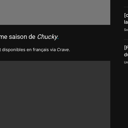
[
l
So
ème saison de
Chucky
.
[
 disponibles en français via
Crave
.
d
Un