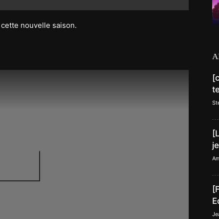
cette nouvelle saison.
A
[
t
St
[
j
Am
[
E
Je