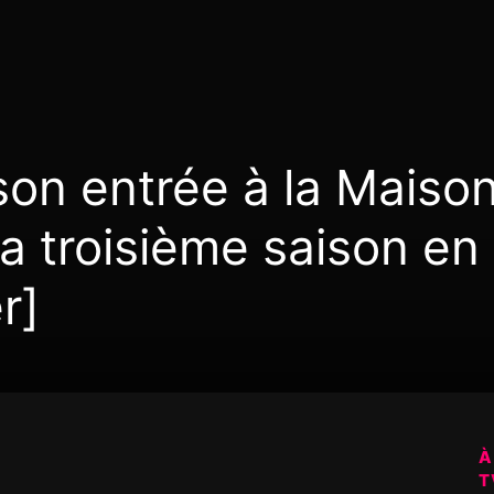
son entrée à la Maiso
a troisième saison en
r]
À
T