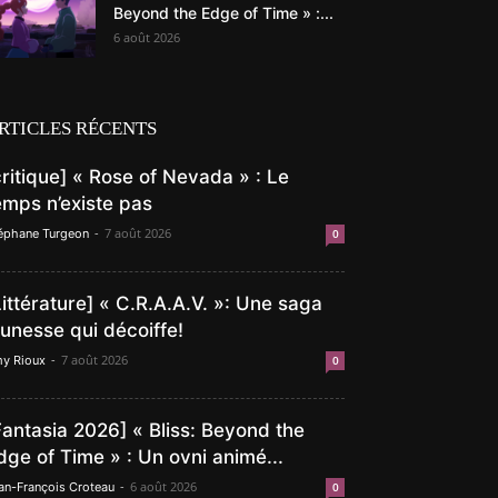
Beyond the Edge of Time » :...
6 août 2026
RTICLES RÉCENTS
critique] « Rose of Nevada » : Le
emps n’existe pas
-
7 août 2026
éphane Turgeon
0
Littérature] « C.R.A.A.V. »: Une saga
eunesse qui décoiffe!
-
7 août 2026
y Rioux
0
Fantasia 2026] « Bliss: Beyond the
dge of Time » : Un ovni animé...
-
6 août 2026
an-François Croteau
0