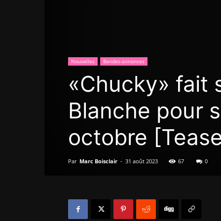
Nouvelles
Bandes-annonces
«Chucky» fait 
Blanche pour s
octobre [Tease
Par
Marc Boisclair
-
31 août 2023
67
0