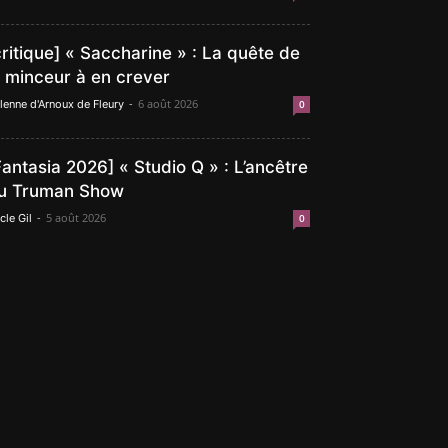
critique] « Saccharine » : La quête de
a minceur à en crever
-
6 août 2026
lenne d'Arnoux de Fleury
0
Fantasia 2026] « Studio Q » : L’ancêtre
u Truman Show
-
5 août 2026
cle Gil
0