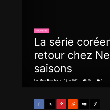
Nouvelles
La série coré
retour chez Ne
saisons
Par
Marc Boisclair
-
15 juin 2022
89
0