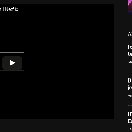
| Netflix
A
[
t
St
[
j
Am
[
E
Je