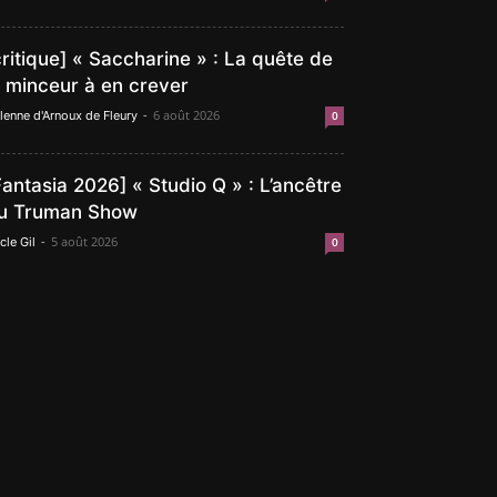
critique] « Saccharine » : La quête de
a minceur à en crever
-
6 août 2026
lenne d'Arnoux de Fleury
0
Fantasia 2026] « Studio Q » : L’ancêtre
u Truman Show
-
5 août 2026
cle Gil
0