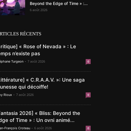
Beyond the Edge of Time » :...
6 août 2026
RTICLES RÉCENTS
critique] « Rose of Nevada » : Le
emps n’existe pas
-
7 août 2026
éphane Turgeon
0
Littérature] « C.R.A.A.V. »: Une saga
eunesse qui décoiffe!
-
7 août 2026
y Rioux
0
Fantasia 2026] « Bliss: Beyond the
dge of Time » : Un ovni animé...
-
6 août 2026
an-François Croteau
0