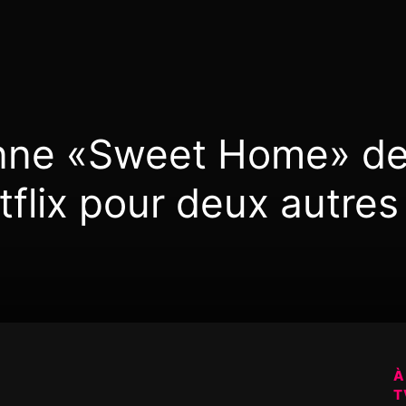
enne «Sweet Home» d
tflix pour deux autres
À
T