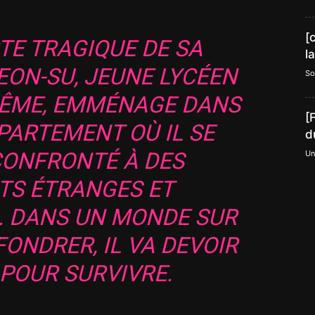
[
TE TRAGIQUE DE SA
l
EON-SU, JEUNE LYCÉEN
So
-MÊME, EMMÉNAGE DANS
[
PARTEMENT OÙ IL SE
d
CONFRONTÉ À DES
Un
TS ÉTRANGES ET
. DANS UN MONDE SUR
FONDRER, IL VA DEVOIR
 POUR SURVIVRE.