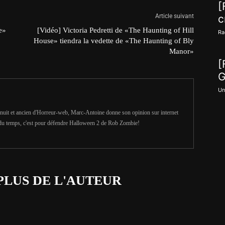
[
Article suivant
c
e»
[Vidéo] Victoria Pedretti de «The Haunting of Hill
Ra
House» tiendra la vedette de «The Haunting of Bly
Manor»
[
G
Un
uit et ancien d'Horreur-web, Marc-Antoine donne son opinion sur internet
du temps, c'est pour défendre Halloween 2 de Rob Zombie!
PLUS DE L'AUTEUR