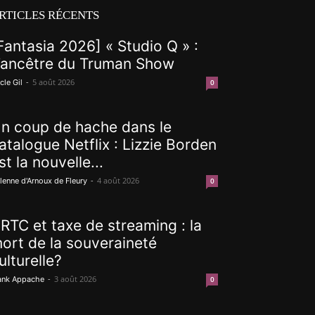
RTICLES RÉCENTS
Fantasia 2026] « Studio Q » :
’ancêtre du Truman Show
-
5 août 2026
cle Gil
0
n coup de hache dans le
atalogue Netflix : Lizzie Borden
st la nouvelle...
-
4 août 2026
lenne d'Arnoux de Fleury
0
RTC et taxe de streaming : la
ort de la souveraineté
ulturelle?
-
3 août 2026
ank Appache
0