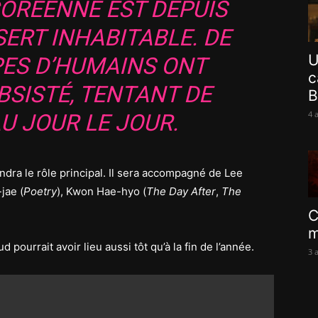
CORÉENNE EST DEPUIS
ERT INHABITABLE. DE
U
PES D’HUMAINS ONT
c
BSISTÉ, TENTANT DE
B
4 
U JOUR LE JOUR.
endra le rôle principal. Il sera accompagné de Lee
jae (
Poetry
), Kwon Hae-hyo (
The Day After
,
The
C
m
ourrait avoir lieu aussi tôt qu’à la fin de l’année.
3 