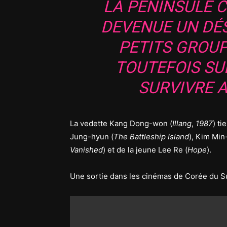
LA PÉNINSULE 
DEVENUE UN DÉS
PETITS GROU
TOUTEFOIS SU
SURVIVRE A
La vedette Kang Dong-won (
Illang
,
1987
) ti
Jung-hyun (
The Battleship Island
), Kim Min-
Vanished
) et de la jeune Lee Re (
Hope
).
Une sortie dans les cinémas de Corée du Sud p