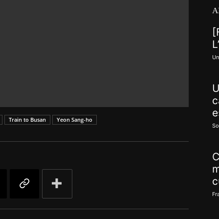
A
[
L
Un
U
c
e
Train to Busan
Yeon Sang-ho
So
C
m
c
Fr