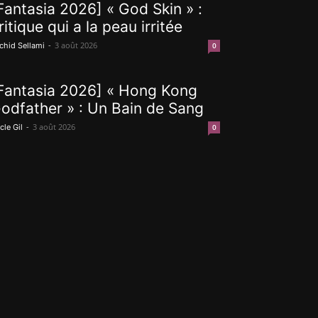
Fantasia 2026] « God Skin » :
ritique qui a la peau irritée
-
3 août 2026
chid Sellami
0
Fantasia 2026] « Hong Kong
odfather » : Un Bain de Sang
-
3 août 2026
cle Gil
0