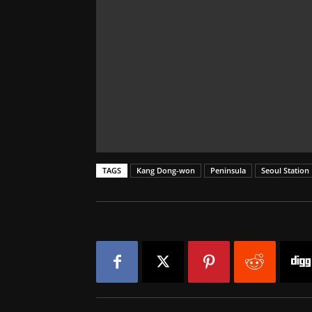
TAGS
Kang Dong-won
Peninsula
Seoul Station