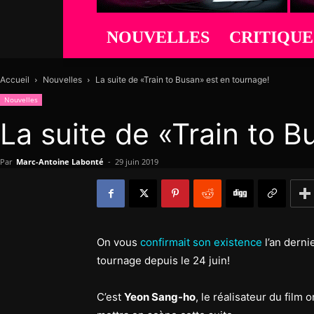
NOUVELLES
CRITIQUE
Accueil
Nouvelles
La suite de «Train to Busan» est en tournage!
Nouvelles
La suite de «Train to B
Par
Marc-Antoine Labonté
-
29 juin 2019
On vous
confirmait son existence
l’an derni
tournage depuis le 24 juin!
C’est
Yeon Sang-ho
, le réalisateur du film