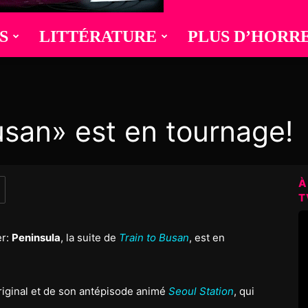
S
LITTÉRATURE
PLUS D’HORR
usan» est en tournage!
À
T
er:
Peninsula
, la suite de
Train to Busan
, est en
 original et de son antépisode animé
Seoul
Station
, qui