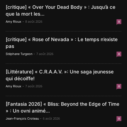
[critique] « Over Your Dead Body » : Jusqu’à ce
que la mort les...
-
8 août 2026
Amy Rioux
0
[critique] « Rose of Nevada » : Le temps n’existe
pas
-
7 août 2026
Stéphane Turgeon
0
[Littérature] « C.R.A.A.V. »: Une saga jeunesse
qui décoiffe!
-
7 août 2026
Amy Rioux
0
[Fantasia 2026] « Bliss: Beyond the Edge of Time
» : Un ovni animé...
-
6 août 2026
Jean-François Croteau
0