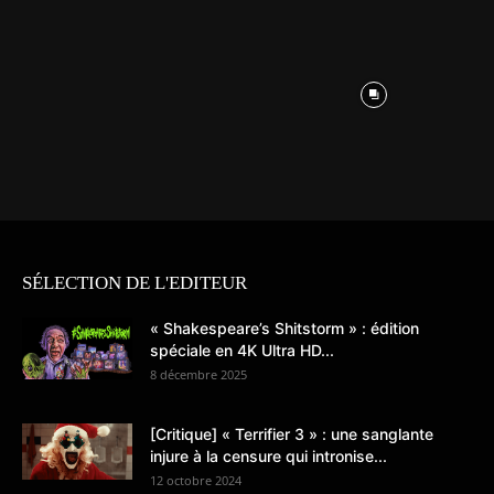
SÉLECTION DE L'EDITEUR
« Shakespeare’s Shitstorm » : édition
spéciale en 4K Ultra HD...
8 décembre 2025
[Critique] « Terrifier 3 » : une sanglante
injure à la censure qui intronise...
12 octobre 2024