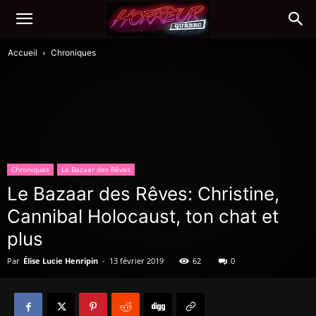
Accueil
Chroniques
Chroniques
Le Bazaar des Rêves
Le Bazaar des Rêves: Christine,
Cannibal Holocaust, ton chat et
plus
Par
Élise Lucie Henripin
-
13 février 2019
62
0