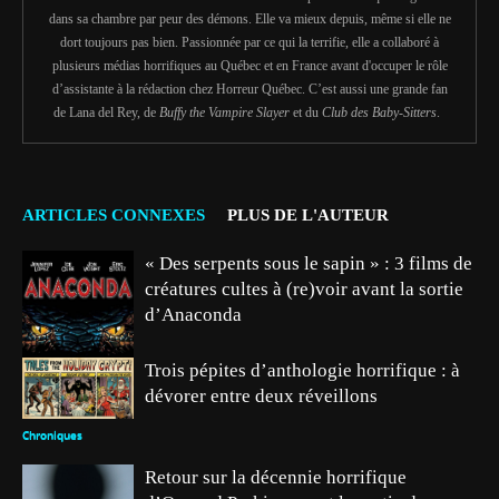
dans sa chambre par peur des démons. Elle va mieux depuis, même si elle ne
dort toujours pas bien. Passionnée par ce qui la terrifie, elle a collaboré à
plusieurs médias horrifiques au Québec et en France avant d'occuper le rôle
d’assistante à la rédaction chez Horreur Québec. C’est aussi une grande fan
de Lana del Rey, de
Buffy the Vampire Slayer
et du
Club des Baby-Sitters
.
ARTICLES CONNEXES
PLUS DE L'AUTEUR
« Des serpents sous le sapin » : 3 films de
créatures cultes à (re)voir avant la sortie
d’Anaconda
Trois pépites d’anthologie horrifique : à
dévorer entre deux réveillons
Chroniques
Chroniques
Retour sur la décennie horrifique