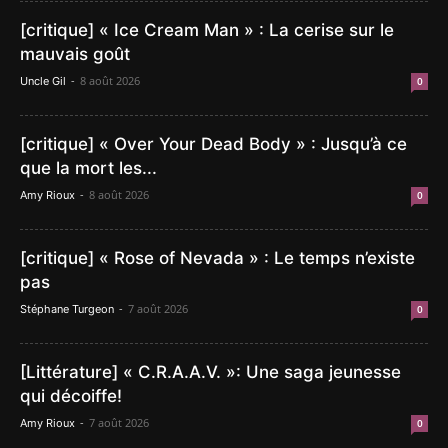
[critique] « Ice Cream Man » : La cerise sur le
mauvais goût
-
8 août 2026
Uncle Gil
0
[critique] « Over Your Dead Body » : Jusqu’à ce
que la mort les...
-
8 août 2026
Amy Rioux
0
[critique] « Rose of Nevada » : Le temps n’existe
pas
-
7 août 2026
Stéphane Turgeon
0
[Littérature] « C.R.A.A.V. »: Une saga jeunesse
qui décoiffe!
-
7 août 2026
Amy Rioux
0