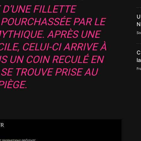
 D’UNE FILLETTE
U
POURCHASSÉE PAR LE
N
YTHIQUE. APRÈS UNE
So
ILE, CELUI-CI ARRIVE À
C
S UN COIN RECULÉ EN
l
 SE TROUVE PRISE AU
Fr
PIÈGE.
FR