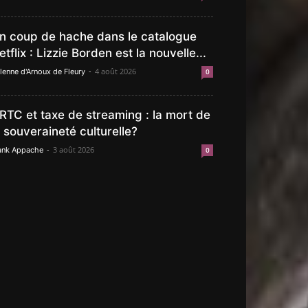
n coup de hache dans le catalogue
etflix : Lizzie Borden est la nouvelle...
-
4 août 2026
lenne d'Arnoux de Fleury
0
RTC et taxe de streaming : la mort de
a souveraineté culturelle?
-
3 août 2026
ank Appache
0