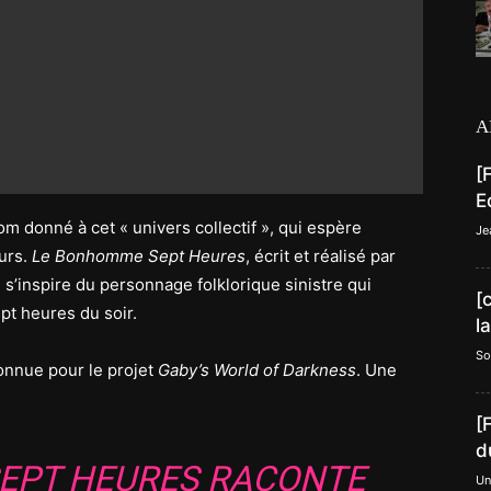
A
[
E
nom donné à cet « univers collectif », qui espère
Je
ours.
Le Bonhomme Sept Heures
, écrit et réalisé par
) s’inspire du personnage folklorique sinistre qui
[
pt heures du soir.
l
So
connue pour le projet
Gaby’s World of Darkness
. Une
[
d
EPT HEURES
RACONTE
Un