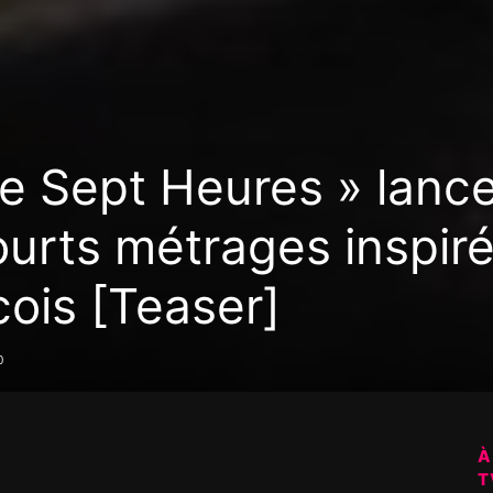
 Sept Heures » lanc
ourts métrages inspir
cois [Teaser]
0
À
T