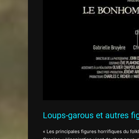
Loups-garous et autres f
« Les principales figures horrifiques du fol