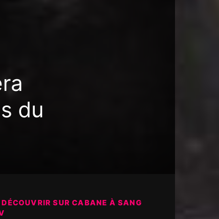
era
és du
 DÉCOUVRIR SUR CABANE À SANG
V