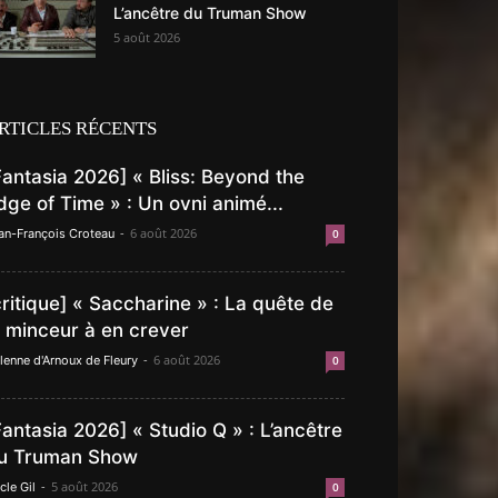
L’ancêtre du Truman Show
5 août 2026
RTICLES RÉCENTS
Fantasia 2026] « Bliss: Beyond the
dge of Time » : Un ovni animé...
-
6 août 2026
an-François Croteau
0
critique] « Saccharine » : La quête de
a minceur à en crever
-
6 août 2026
lenne d'Arnoux de Fleury
0
Fantasia 2026] « Studio Q » : L’ancêtre
u Truman Show
-
5 août 2026
cle Gil
0