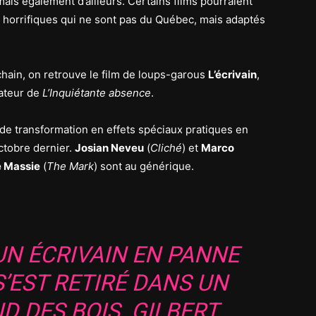
mais également d’ailleurs. Certains films pourraient
horrifiques qui ne sont pas du Québec, mais adaptés
chain, on retrouve le film de loups-garous
L’écrivain
,
sateur de
L’Inquiétante absence
.
de transformation en effets spéciaux pratiques en
ctobre dernier.
Josian Neveu
(
Cliché
) et
Marco
e Massie
(
The Mark
) sont au générique.
 UN ÉCRIVAIN EN PANNE
S’EST RETIRÉ DANS UN
D DES BOIS. GILBERT