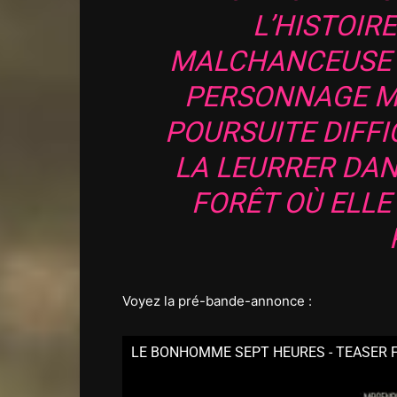
L’HISTOIRE
MALCHANCEUSE 
PERSONNAGE M
POURSUITE DIFFIC
LA LEURRER DAN
FORÊT OÙ ELLE
Voyez la pré-bande-annonce :
LE BONHOMME SEPT HEURES - TEASER 