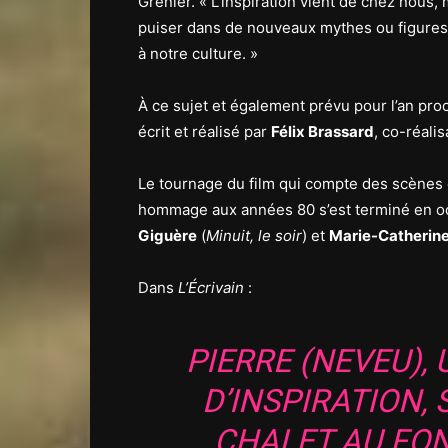
Grenier. « L’inspiration vient de chez nous, 
puiser dans de nouveaux mythes ou figures 
à notre culture. »
À ce sujet et également prévu pour l’an pro
écrit et réalisé par
Félix Brassard
, co-réali
Le tournage du film qui compte des scènes 
hommage aux années 80 s’est terminé en o
Giguère
(
Minuit, le soir
) et
Marie-Catherin
Dans
L’Écrivain
:
PIERRE (NEVEU),
D’INSPIRATION, 
CHALET AU FON