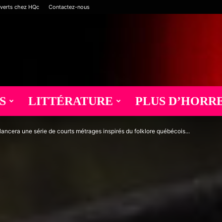
verts chez HQc
Contactez-nous
S
LITTÉRATURE
PLUS D’HORR
ncera une série de courts métrages inspirés du folklore québécois...