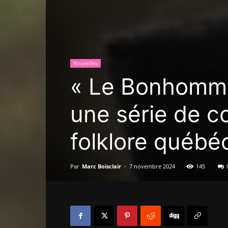
Nouvelles
« Le Bonhomme
une série de c
folklore québé
Par
Marc Boisclair
-
7 novembre 2024
145