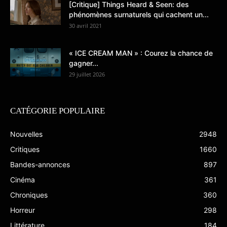
[Critique] Things Heard & Seen: des
phénomènes surnaturels qui cachent un...
30 avril 2021
« ICE CREAM MAN » : Courez la chance de
gagner...
29 juillet 2026
CATÉGORIE POPULAIRE
Nouvelles
2948
Critiques
1660
Bandes-annonces
897
Cinéma
361
Chroniques
360
Horreur
298
Littérature
184