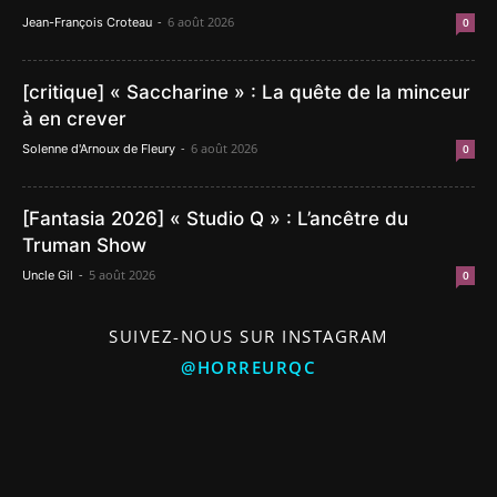
-
6 août 2026
Jean-François Croteau
0
[critique] « Saccharine » : La quête de la minceur
à en crever
-
6 août 2026
Solenne d'Arnoux de Fleury
0
[Fantasia 2026] « Studio Q » : L’ancêtre du
Truman Show
-
5 août 2026
Uncle Gil
0
SUIVEZ-NOUS SUR INSTAGRAM
@HORREURQC