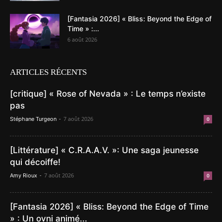
[Fantasia 2026] « Bliss: Beyond the Edge of
Time » :...
6 août 2026
ARTICLES RÉCENTS
[critique] « Rose of Nevada » : Le temps n’existe
pas
-
7 août 2026
Stéphane Turgeon
0
[Littérature] « C.R.A.A.V. »: Une saga jeunesse
qui décoiffe!
-
7 août 2026
Amy Rioux
0
[Fantasia 2026] « Bliss: Beyond the Edge of Time
» : Un ovni animé...