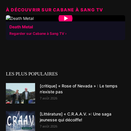
À DÉCOUVRIR SUR CABANE À SANG TV
▶
Death Metal
Regarder sur Cabane à Sang TV
LES PLUS POPULAIRES
[critique] « Rose of Nevada » : Le temps
n’existe pas
7 août 2026
[Littérature] « C.R.A.A.V. »: Une saga
jeunesse qui décoiffe!
7 août 2026