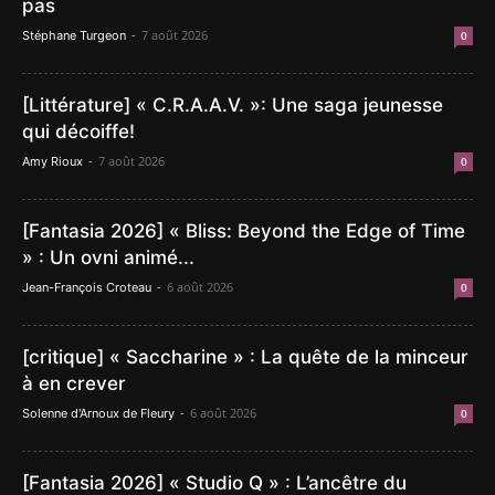
pas
-
7 août 2026
Stéphane Turgeon
0
[Littérature] « C.R.A.A.V. »: Une saga jeunesse
qui décoiffe!
-
7 août 2026
Amy Rioux
0
[Fantasia 2026] « Bliss: Beyond the Edge of Time
» : Un ovni animé...
-
6 août 2026
Jean-François Croteau
0
[critique] « Saccharine » : La quête de la minceur
à en crever
-
6 août 2026
Solenne d'Arnoux de Fleury
0
[Fantasia 2026] « Studio Q » : L’ancêtre du