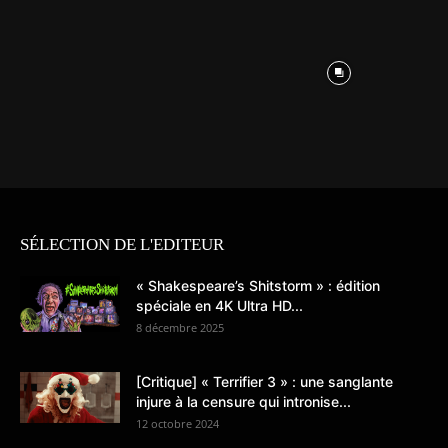
SÉLECTION DE L'EDITEUR
« Shakespeare’s Shitstorm » : édition
spéciale en 4K Ultra HD...
8 décembre 2025
[Critique] « Terrifier 3 » : une sanglante
injure à la censure qui intronise...
12 octobre 2024