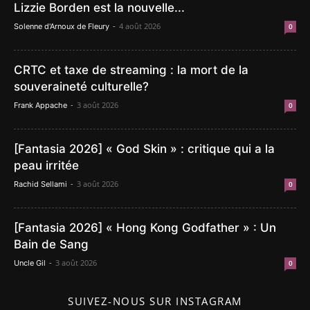
Lizzie Borden est la nouvelle...
-
4 août 2026
Solenne d'Arnoux de Fleury
0
CRTC et taxe de streaming : la mort de la
souveraineté culturelle?
-
3 août 2026
Frank Appache
0
[Fantasia 2026] « God Skin » : critique qui a la
peau irritée
-
3 août 2026
Rachid Sellami
0
[Fantasia 2026] « Hong Kong Godfather » : Un
Bain de Sang
-
3 août 2026
Uncle Gil
0
SUIVEZ-NOUS SUR INSTAGRAM