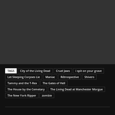
TAGS
City of the Living Dead
Cruel Jaws
i spit on your grave
Let Sleeping Corpses Lie
Maniac
Rétrospective
Shivers
Tammy and the T-Rex
The Gates of Hell
The House by the Cemetary
The Living Dead at Manchester Morgue
The New York Ripper
zombie