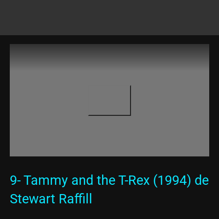
9- Tammy and the T-Rex (1994) de
Stewart Raffill