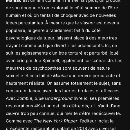
Maniac
est un film comme il ne s’en fait plus; un produit
de son époque où on explorait le côté sombre de l’être
humain et où on tentait de choquer avec de nouvelles
idées percutantes. À mesure que le
slasher
est devenu
populaire, le genre a rapidement fait fi du côté
psychologique du tueur, laissant place à des meurtres
n’ayant comme but que divertir les adolescents. Ici, on
suit les agissements d’un être torturé et perturbé, joué
avec brio par Joe Spinnell, également co-scénariste. Les
meurtres de psychopathes sont souvent de nature
sexuelle et cela fait de
Maniac
une œuvre percutante et
hautement réaliste. On assume totalement le sujet, sans
censure ni tabou, avec des tueries brutales et efficaces.
Avec
Zombie
,
Blue Underground
livre ici ses premières
restaurations 4K et on est loin d’être déçu. Il s’agit d’une
œuvre trop peu connue, qui mérite d’être redécouverte.
Comme avec
The New York Ripper
, l’éditeur inclut la
précédente restauration datant de 2018 avec diverses