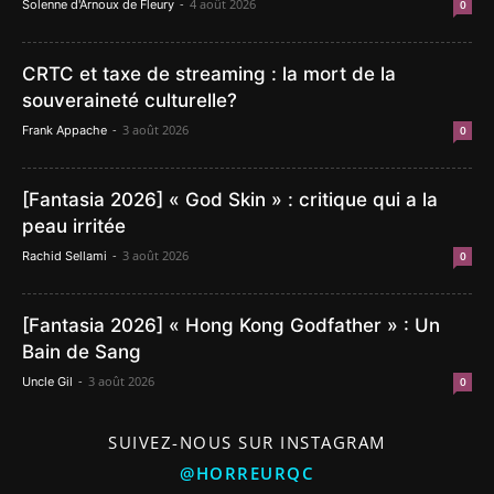
-
4 août 2026
Solenne d'Arnoux de Fleury
0
CRTC et taxe de streaming : la mort de la
souveraineté culturelle?
-
3 août 2026
Frank Appache
0
[Fantasia 2026] « God Skin » : critique qui a la
peau irritée
-
3 août 2026
Rachid Sellami
0
[Fantasia 2026] « Hong Kong Godfather » : Un
Bain de Sang
-
3 août 2026
Uncle Gil
0
SUIVEZ-NOUS SUR INSTAGRAM
@HORREURQC