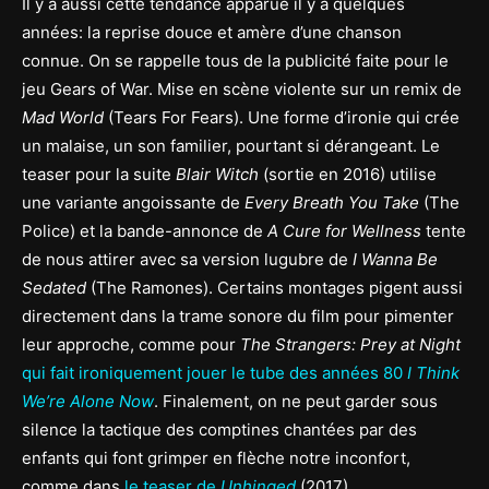
Il y a aussi cette tendance apparue il y a quelques
années: la reprise douce et amère d’une chanson
connue. On se rappelle tous de la publicité faite pour le
jeu Gears of War. Mise en scène violente sur un remix de
Mad World
(Tears For Fears). Une forme d’ironie qui crée
un malaise, un son familier, pourtant si dérangeant. Le
teaser pour la suite
Blair Witch
(sortie en 2016) utilise
une variante angoissante de
Every Breath You Take
(The
Police) et la bande-annonce de
A Cure for Wellness
tente
de nous attirer avec sa version lugubre de
I Wanna Be
Sedated
(The Ramones). Certains montages pigent aussi
directement dans la trame sonore du film pour pimenter
leur approche, comme pour
The Strangers: Prey at Night
qui fait ironiquement jouer le tube des années 80
I Think
We’re Alone Now
. Finalement, on ne peut garder sous
silence la tactique des comptines chantées par des
enfants qui font grimper en flèche notre inconfort,
comme dans
le teaser de
Unhinged
(2017).