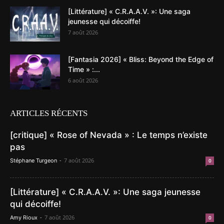
[Littérature] « C.R.A.A.V. »: Une saga
jeunesse qui décoiffe!
7 août 2026
[Fantasia 2026] « Bliss: Beyond the Edge of
Time » :...
6 août 2026
ARTICLES RÉCENTS
[critique] « Rose of Nevada » : Le temps n’existe
pas
-
7 août 2026
Stéphane Turgeon
0
[Littérature] « C.R.A.A.V. »: Une saga jeunesse
qui décoiffe!
-
7 août 2026
Amy Rioux
0