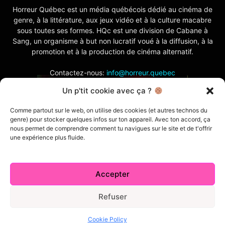
Horreur Québec est un média québécois dédié au cinéma de
genre, à la littérature, aux jeux vidéo et à la culture macabre
sous toutes ses formes. HQc est une division de Cabane à
Sang, un organisme à but non lucratif voué à la diffusion, à la
promotion et à la production de cinéma alternatif.
Contactez-nous:
info@horreur.quebec
Un p'tit cookie avec ça ?
SUIVEZ NOUS
Comme partout sur le web, on utilise des cookies (et autres technos du
genre) pour stocker quelques infos sur ton appareil. Avec ton accord, ça
nous permet de comprendre comment tu navigues sur le site et de t'offrir
une expérience plus fluide.
Accepter
Contactez-nous
Politique de confidentialité
Termes et conditions
Index
Cabane à Sang TV
Refuser
Cookie Policy (CA)
Comment écrire pour nous
Concours
Cookie Policy
© 2026 Horreur Québec. Tous droits réservés.