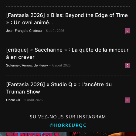
[Fantasia 2026] « Bliss: Beyond the Edge of Time
» : Un ovni animé...
-
6 août 2026
Jean-François Croteau
0
[critique] « Saccharine » : La quête de la minceur
à en crever
-
6 août 2026
Solenne d'Arnoux de Fleury
0
[Fantasia 2026] « Studio Q » : L’ancêtre du
Truman Show
-
5 août 2026
Uncle Gil
0
SUIVEZ-NOUS SUR INSTAGRAM
@HORREURQC