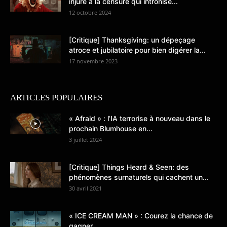
injure à la censure qui intronise...
12 octobre 2024
[Critique] Thanksgiving: un dépeçage
atroce et jubilatoire pour bien digérer la...
17 novembre 2023
ARTICLES POPULAIRES
« Afraid » : l’IA terrorise à nouveau dans le
prochain Blumhouse en...
3 juillet 2024
[Critique] Things Heard & Seen: des
phénomènes surnaturels qui cachent un...
30 avril 2021
« ICE CREAM MAN » : Courez la chance de
gagner...