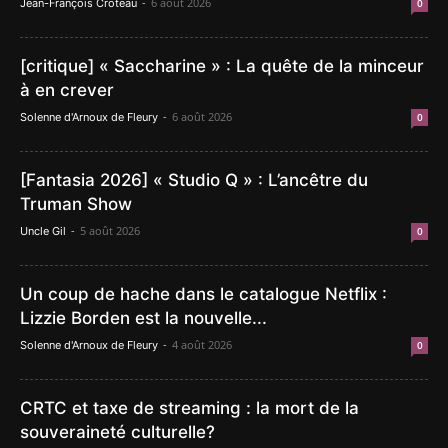
-
6 août 2026
Jean-François Croteau
0
[critique] « Saccharine » : La quête de la minceur
à en crever
-
6 août 2026
Solenne d'Arnoux de Fleury
0
[Fantasia 2026] « Studio Q » : L’ancêtre du
Truman Show
-
5 août 2026
Uncle Gil
0
Un coup de hache dans le catalogue Netflix :
Lizzie Borden est la nouvelle...
-
4 août 2026
Solenne d'Arnoux de Fleury
0
CRTC et taxe de streaming : la mort de la
souveraineté culturelle?