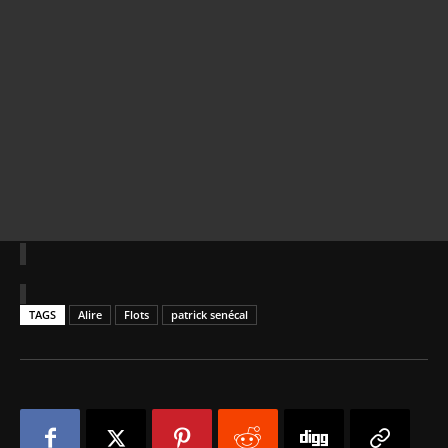
TAGS
Alire
Flots
patrick senécal