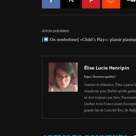
Article précédent
[
On rembobine] «Child’s Play»: plaisir plastiq
Élise Lucie Henripin
https://horreur.quebec/
Auteure et rédactrice, Élise a passé 
chaudrons pour Barbie qu'elle garda
ne dort toujours pas bien. Passionnée
Québec et en France avant d'occuper 
grande fan de Lana del Rey, de
Buff