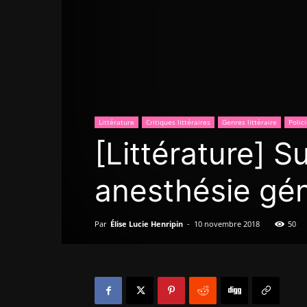
Littérature
Critiques littéraires
Genres littéraire
Polic
[Littérature] S
anesthésie gé
Par
Élise Lucie Henripin
-
10 novembre 2018
50