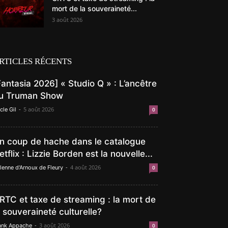
mort de la souveraineté...
3 août 2026
RTICLES RÉCENTS
Fantasia 2026] « Studio Q » : L’ancêtre
u Truman Show
-
5 août 2026
cle Gil
0
n coup de hache dans le catalogue
etflix : Lizzie Borden est la nouvelle...
-
4 août 2026
lenne d'Arnoux de Fleury
0
RTC et taxe de streaming : la mort de
a souveraineté culturelle?
-
3 août 2026
ank Appache
0