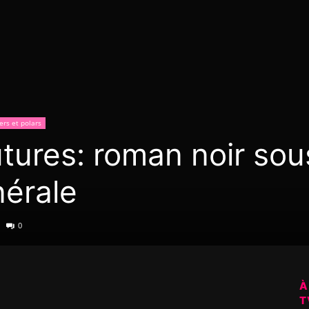
iers et polars
utures: roman noir sou
nérale
0
À
T