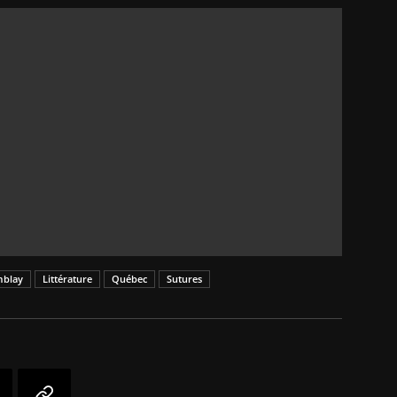
mblay
Littérature
Québec
Sutures