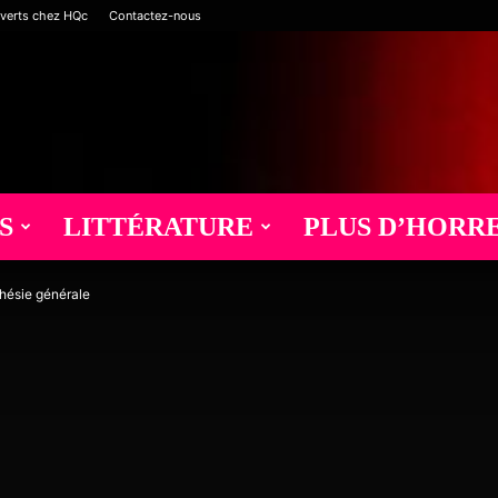
verts chez HQc
Contactez-nous
S
LITTÉRATURE
PLUS D’HORR
thésie générale