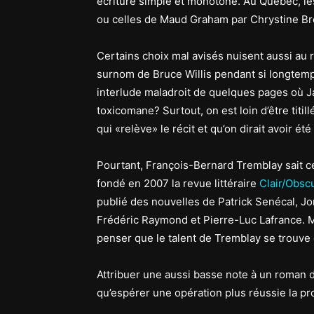
écriture simple et monotone. Au Québec, 
ou celles de Maud Graham par Chrystine Brou
Certains choix mal avisés nuisent aussi au
surnom de Bruce Willis pendant si longtemps
interlude maladroit de quelques pages où Jar
toxicomane? Surtout, on est loin d’être titi
qui «relève» le récit et qu’on dirait avoir été
Pourtant, François-Bernard Tremblay sait ce
fondé en 2007 la revue littéraire
Clair/Obsc
publié des nouvelles de Patrick Senécal, J
Frédéric Raymond et Pierre-Luc Lafrance. Mê
penser que le talent de Tremblay se trouve e
Attribuer une aussi basse note à un roman d’
qu’espérer une opération plus réussie la pr