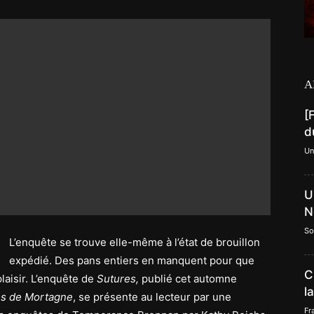
A
[
d
Un
U
N
So
L’enquête se trouve elle-même à l’état de brouillon
expédié. Des pans entiers en manquent pour que
C
laisir. L’enquête de
Sutures,
publié cet automne
l
ns de Mortagne
, se présente au lecteur par une
Fr