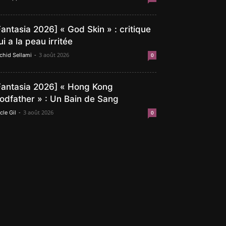
Fantasia 2026] « God Skin » : critique
ui a la peau irritée
-
3 août 2026
chid Sellami
0
Fantasia 2026] « Hong Kong
odfather » : Un Bain de Sang
-
3 août 2026
cle Gil
0