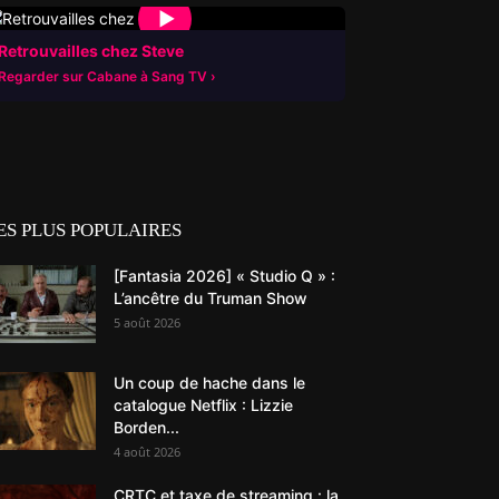
▶
Retrouvailles chez Steve
Regarder sur Cabane à Sang TV
ES PLUS POPULAIRES
[Fantasia 2026] « Studio Q » :
L’ancêtre du Truman Show
5 août 2026
Un coup de hache dans le
catalogue Netflix : Lizzie
Borden...
4 août 2026
CRTC et taxe de streaming : la