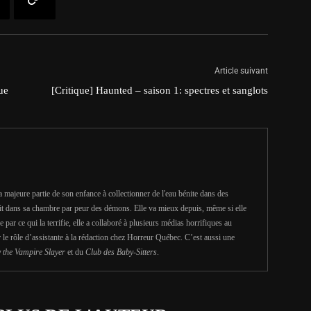
Article suivant
ue
[Critique] Haunted – saison 1: spectres et sanglots
la majeure partie de son enfance à collectionner de l'eau bénite dans des
it dans sa chambre par peur des démons. Elle va mieux depuis, même si elle
 par ce qui la terrifie, elle a collaboré à plusieurs médias horrifiques au
le rôle d’assistante à la rédaction chez Horreur Québec. C’est aussi une
y the Vampire Slayer
et du
Club des Baby-Sitters
.