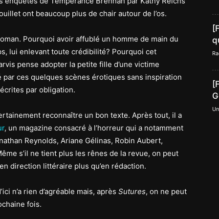
les enquêtes de Temperance Brennan par Kathy Reichs
illet ont beaucoup plus de chair autour de l’os.
[
 roman. Pourquoi avoir affublé un homme de main du
q
, lui enlevant toute crédibilité? Pourquoi cet
Ra
vis pense adopter la petite fille d’une victime
llé par ces quelques scènes érotiques sans inspiration
[
 écrites par obligation.
G
Un
rtainement reconnaître un bon texte. Après tout, il a
ur
, un magazine consacré à l’horreur qui a notamment
onathan Reynolds, Ariane Gélinas, Robin Aubert,
me s’il ne tient plus les rênes de la revue, on peut
n direction littéraire plus qu’en rédaction.
ici n’a rien d’agréable mais, après
Sutures
, on ne peut
ochaine fois.