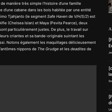
de manière très simple l’histoire d’une famille
e d’une cabane dans les bois habitée par une entité
imo Tjahjanto (le segment
Safe Haven
de
V/H/S/2
) est
fie (Chelsea Islan) et Maya (Pevita Pearce), deux
A
nt particulièrement justes. De plus, le travail sur
urs criantes et sa bande-originale suintant les
[
ussi. Notons également les maquillages délicieusement
E
 fantômes nippons de
The Grudge
et les
deadites
de
Je
[
l
So
[
d
Un