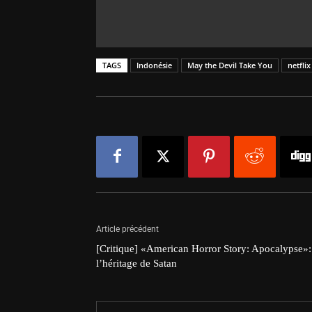
TAGS
Indonésie
May the Devil Take You
netflix
Article précédent
[Critique] «American Horror Story: Apocalypse»:
l’héritage de Satan