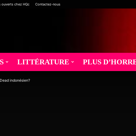
s ouverts chez HQc
Contactez-nous
S
LITTÉRATURE
PLUS D’HORR
l Dead indonésien?