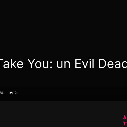
Take You: un Evil Dea
78
2
À
T