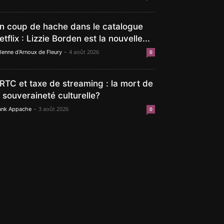
n coup de hache dans le catalogue
etflix : Lizzie Borden est la nouvelle...
-
4 août 2026
lenne d'Arnoux de Fleury
0
RTC et taxe de streaming : la mort de
a souveraineté culturelle?
-
3 août 2026
ank Appache
0