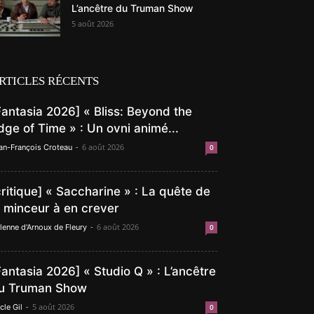
L’ancêtre du Truman Show
5 août 2026
RTICLES RÉCENTS
Fantasia 2026] « Bliss: Beyond the
dge of Time » : Un ovni animé...
-
6 août 2026
an-François Croteau
0
critique] « Saccharine » : La quête de
a minceur à en crever
-
6 août 2026
lenne d'Arnoux de Fleury
0
Fantasia 2026] « Studio Q » : L’ancêtre
u Truman Show
-
5 août 2026
cle Gil
0