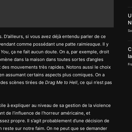
U
N
So
 D’ailleurs, si vous avez déjà entendu parler de ce
n le vendant comme possédant une patte
raimiesque
. Il y
C
 You
, ça ne fait aucun doute. On a, par exemple, droit
l
omène dans la maison dans toutes sortes d’angles
Fr
 des mouvements très rapides. Notons aussi le choix
 en assumant certains aspects plus comiques. On a
 des scènes tirées de
Drag Me to Hell
, ce qui n’est pas
cile à expliquer au niveau de sa gestion de la violence
nt de l’influence de l’horreur américaine, et
ssez propre. Il s’agit probablement d’une décision de
on reste sur notre faim. On ne peut que se demander