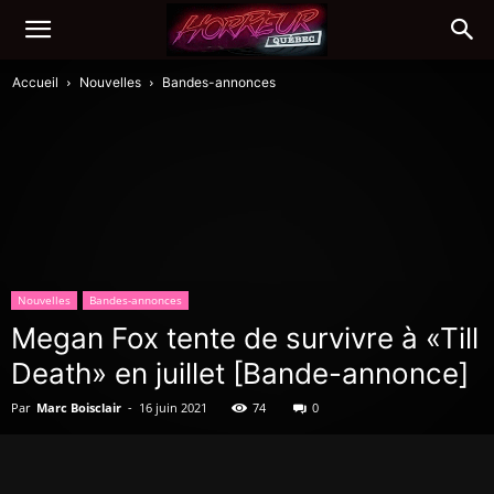
Accueil
Nouvelles
Bandes-annonces
Nouvelles
Bandes-annonces
Megan Fox tente de survivre à «Till
Death» en juillet [Bande-annonce]
Par
Marc Boisclair
-
16 juin 2021
74
0