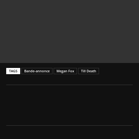
TAGS
Bande-annonce
Megan Fox
Till Death