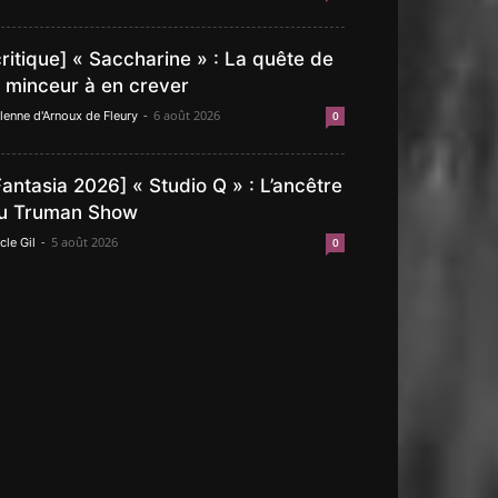
critique] « Saccharine » : La quête de
a minceur à en crever
-
6 août 2026
lenne d'Arnoux de Fleury
0
Fantasia 2026] « Studio Q » : L’ancêtre
u Truman Show
-
5 août 2026
cle Gil
0