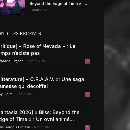
Beyond the Edge of Time » :...
6 août 2026
RTICLES RÉCENTS
critique] « Rose of Nevada » : Le
emps n’existe pas
-
7 août 2026
éphane Turgeon
0
Littérature] « C.R.A.A.V. »: Une saga
eunesse qui décoiffe!
-
7 août 2026
y Rioux
0
Fantasia 2026] « Bliss: Beyond the
dge of Time » : Un ovni animé...
-
6 août 2026
an-François Croteau
0