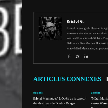
Kristof G.
Kristof G. mange de l'horreur imaginé
sous-sol a des allures de club vidéo
avec le défunt site web Sinistre Ma
Delirium et Rue Morgue. Il a particip
anime Métal Maniaques, un podcast c
ARTICLES CONNEXES
Balados
Balados
[Métal Maniaques] L’Opéra de la terreur
[Métal Mani
des deux gars de Double Danger
versus Wurmz