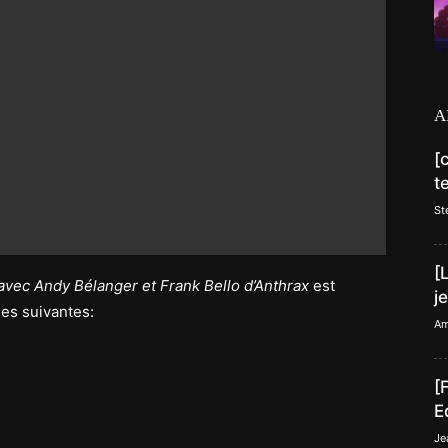
A
[
t
St
[
avec Andy Bélanger et Frank Bello d’Anthrax
est
j
mes suivantes:
Am
[
E
Je