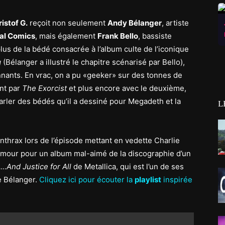
ristof G.
reçoit non seulement
Andy Bélanger
, artiste
al Comics
, mais également
Frank Bello
, bassiste
plus de la bédé consacrée à l’album culte de l’iconique
g
(Bélanger a illustré le chapitre scénarisé par Bello),
onnants. En vrac, on a pu «geeker» sur des tonnes de
ant par
The Exorcist
et plus encore avec le deuxième,
rler des bédés qu’il a dessiné pour Megadeth et la
L
nthrax lors de l’épisode mettant en vedette Charlie
 amour pour un album mal-aimé de la discographie d’un
t
…And Justice for All
de Metallica, qui est l’un de ses
e Bélanger.
Cliquez ici pour écouter la
playlist
inspirée