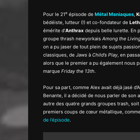
e
Pour le 21
épisode de
Métal Maniaques
,
K
bédéiste, lutteur (!) et co-fondateur de
Leth
émérite d’
Anthrax
depuis belle lurette. En 
groupe thrash newyorkais
Among the Livin
on a pu jaser de tout plein de sujets passi
classiques, de
Jaws
à
Child’s Play
, en pass
alors que le premier a pu également nous pa
marque
Friday the 13th
.
Pour sa part, comme Alex avait déjà jasé d’A
Benante, il a décidé de nous parler de son
autre des quatre grands groupes trash, soi
premiers coups de cœur métallique, comm
de l’épisode
.