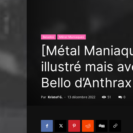
Balados
Métal Maniaques
[Métal Maniaqu
illustré mais 
Bello d’Anthrax
Par
Kristof G.
-
13 décembre 2022
51
0