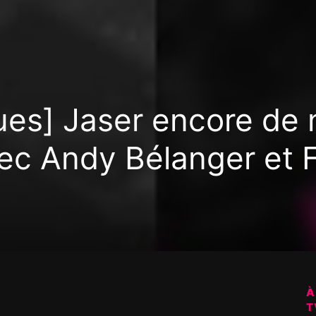
es] Jaser encore de 
avec Andy Bélanger et 
À
T