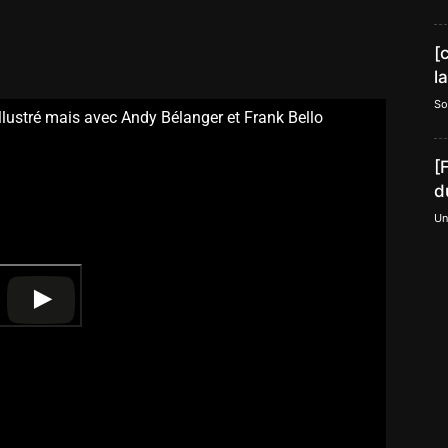
[
l
So
llustré mais avec Andy Bélanger et Frank Bello
[
d
Un