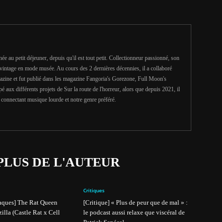
e au petit déjeuner, depuis qu'il est tout petit. Collectionneur passionné, son
 vintage en mode musée. Au cours des 2 dernières décennies, il a collaboré
gazine et fut publié dans les magazine Fangoria's Gorezone, Full Moon's
é aux différents projets de Sur la route de l'horreur, alors que depuis 2021, il
onnectant musique lourde et notre genre préféré.
PLUS DE L'AUTEUR
Critiques
aques] The Rat Queen
[Critique] « Plus de peur que de mal » :
illa (Castle Rat x Cell
le podcast aussi relaxe que viscéral de