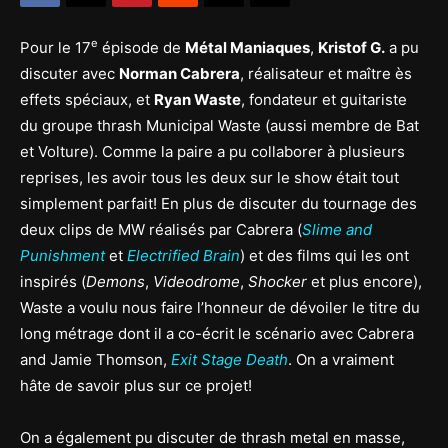
e
Pour le 17
épisode de
Métal Maniaques
,
Kristof G.
a pu
discuter avec
Norman Cabrera
, réalisateur et maître ès
effets spéciaux, et
Ryan Waste
, fondateur et guitariste
du groupe thrash Municipal Waste (aussi membre de Bat
et Volture). Comme la paire a pu collaborer à plusieurs
reprises, les avoir tous les deux sur le show était tout
simplement parfait! En plus de discuter du tournage des
deux clips de MW réalisés par Cabrera (
Slime and
Punishment
et
Electrified Brain
) et des films qui les ont
inspirés (
Demons
,
Videodrome
,
Shocker
et plus encore),
Waste a voulu nous faire l’honneur de dévoiler le titre du
long métrage dont il a co-écrit le scénario avec Cabrera
and Jamie Thomson,
Exit Stage Death
. On a vraiment
hâte de savoir plus sur ce projet!
On a également pu discuter de thrash metal en masse,