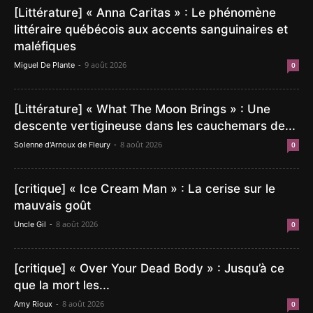
[Littérature] « Anna Caritas » : Le phénomène
littéraire québécois aux accents sanguinaires et
maléfiques
-
9 août 2026
Miguel De Plante
0
[Littérature] « What The Moon Brings » : Une
descente vertigineuse dans les cauchemars de...
-
8 août 2026
Solenne d'Arnoux de Fleury
0
[critique] « Ice Cream Man » : La cerise sur le
mauvais goût
-
8 août 2026
Uncle Gil
0
[critique] « Over Your Dead Body » : Jusqu’à ce
que la mort les...
-
8 août 2026
Amy Rioux
0