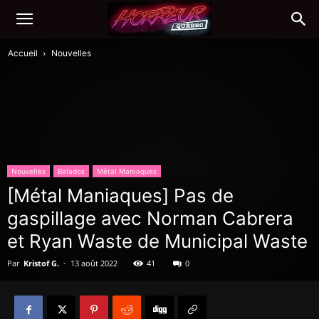
Accueil
Nouvelles
Nouvelles
Balados
Métal Maniaques
[Métal Maniaques] Pas de
gaspillage avec Norman Cabrera
et Ryan Waste de Municipal Waste
Par
Kristof G.
-
13 août 2022
41
0