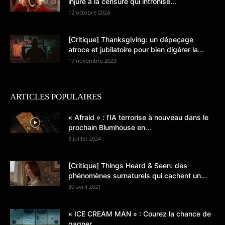
injure à la censure qui intronise...
12 octobre 2024
[Critique] Thanksgiving: un dépeçage
atroce et jubilatoire pour bien digérer la...
17 novembre 2023
ARTICLES POPULAIRES
« Afraid » : l’IA terrorise à nouveau dans le
prochain Blumhouse en...
3 juillet 2024
[Critique] Things Heard & Seen: des
phénomènes surnaturels qui cachent un...
30 avril 2021
« ICE CREAM MAN » : Courez la chance de
gagner...