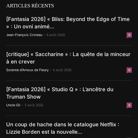
ARTICLES RÉCENTS
[Fantasia 2026] « Bliss: Beyond the Edge of Time
» : Un ovni animé...
-
6 août 2026
Jean-François Croteau
0
[critique] « Saccharine » : La quête de la minceur
à en crever
-
6 août 2026
Solenne d'Arnoux de Fleury
0
[Fantasia 2026] « Studio Q » : L’ancêtre du
Truman Show
-
5 août 2026
Uncle Gil
0
Un coup de hache dans le catalogue Netflix :
Lizzie Borden est la nouvelle...