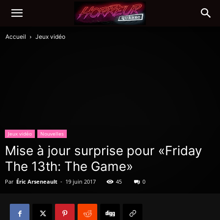
Accueil
Jeux vidéo
Jeux vidéo
Nouvelles
Mise à jour surprise pour «Friday
The 13th: The Game»
Par
Éric Arseneault
-
19 juin 2017
45
0