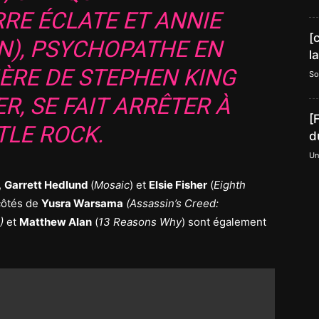
RE ÉCLATE ET ANNIE
[
N), PSYCHOPATHE EN
l
IÈRE DE STEPHEN KING
So
R, SE FAIT ARRÊTER À
[
TLE ROCK.
d
Un
,
Garrett Hedlund
(
Mosaic
) et
Elsie Fisher
(
Eighth
 côtés de
Yusra Warsama
(Assassin’s Creed:
)
et
Matthew Alan
(
13 Reasons Why
) sont également