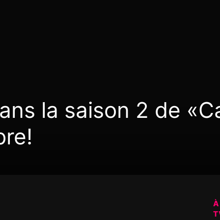
ans la saison 2 de «C
re!
À
T