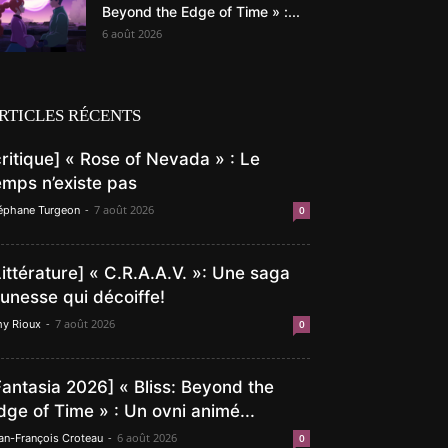
Beyond the Edge of Time » :...
6 août 2026
RTICLES RÉCENTS
critique] « Rose of Nevada » : Le
emps n’existe pas
-
7 août 2026
éphane Turgeon
0
Littérature] « C.R.A.A.V. »: Une saga
eunesse qui décoiffe!
-
7 août 2026
y Rioux
0
Fantasia 2026] « Bliss: Beyond the
dge of Time » : Un ovni animé...
-
6 août 2026
an-François Croteau
0