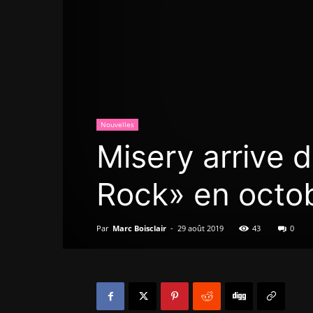
Nouvelles
Misery arrive d
Rock» en octob
Par
Marc Boisclair
-
29 août 2019
43
0