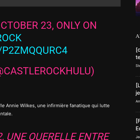
OCTOBER 23, ONLY ON
ROCK
A
M/P2ZMQQURC4
[
t
St
(@CASTLEROCKHULU)
[
j
Am
le
Annie Wilkes, une infirmière fanatique qui lutte
ntale.
[
E
2, UNE QUERELLE ENTRE
Je