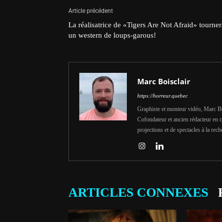
Article précédent
La réalisatrice de «Tigers Are Not Afraid» tourner
un western de loups-garous!
Marc Boisclair
https://horreur.quebec
Graphiste et monteur vidéo, Marc Bois
Cofondateur et ancien rédacteur en c
projections et de spectacles à la rech
ARTICLES CONNEXES