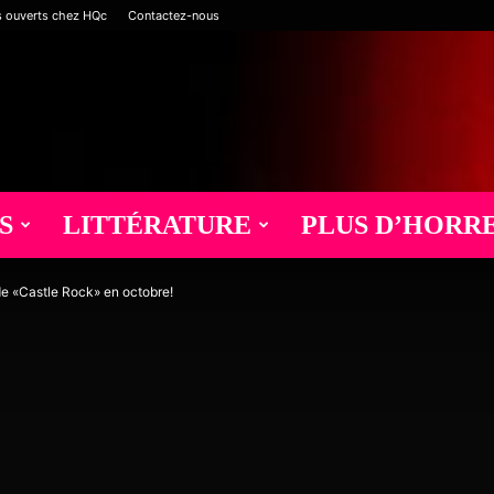
s ouverts chez HQc
Contactez-nous
S
LITTÉRATURE
PLUS D’HORR
de «Castle Rock» en octobre!