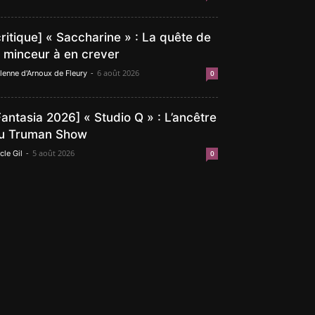
critique] « Saccharine » : La quête de
a minceur à en crever
-
6 août 2026
lenne d'Arnoux de Fleury
0
Fantasia 2026] « Studio Q » : L’ancêtre
u Truman Show
-
5 août 2026
cle Gil
0