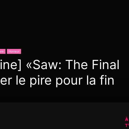
ore
Horreur
ne] «Saw: The Final
r le pire pour la fin
À
T