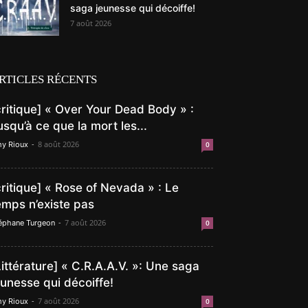
saga jeunesse qui décoiffe!
7 août 2026
RTICLES RÉCENTS
critique] « Over Your Dead Body » :
usqu’à ce que la mort les...
-
8 août 2026
y Rioux
0
critique] « Rose of Nevada » : Le
emps n’existe pas
-
7 août 2026
éphane Turgeon
0
Littérature] « C.R.A.A.V. »: Une saga
eunesse qui décoiffe!
-
7 août 2026
y Rioux
0