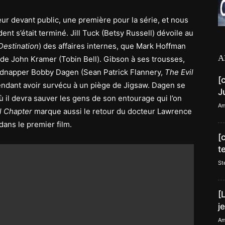
ur devant public, une première pour la série, et nous
t s’était terminé. Jill Tuck (Betsy Russell) dévoile au
Destination
) des affaires internes, que Mark Hoffman
A
 de John Kramer (Tobin Bell). Gibson à ses trousses,
dnapper Bobby Dagen (Sean Patrick Flannery,
The Evil
[
ndant avoir survécu à un piège de Jigsaw. Dagen se
J
 il devra sauver les gens de son entourage qui l’on
Am
l Chapter
marque aussi le retour du docteur Lawrence
dans le premier film.
[
t
St
[
j
Am