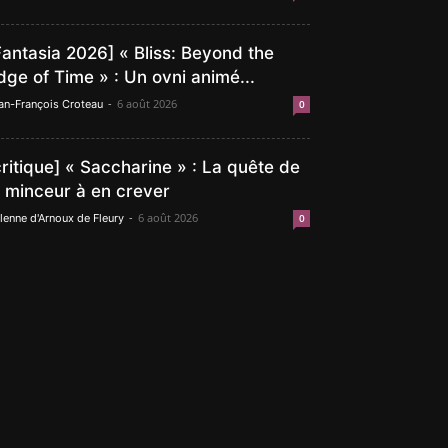
Fantasia 2026] « Bliss: Beyond the
dge of Time » : Un ovni animé...
-
6 août 2026
an-François Croteau
0
critique] « Saccharine » : La quête de
a minceur à en crever
-
6 août 2026
lenne d'Arnoux de Fleury
0