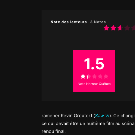
Note des lecteurs
3 Notes
1.5
Note Horreur Québec
ramener Kevin Greutert (
Saw VI
). Ce chang
ce qui devait être un huitième film au scén
rendu final.