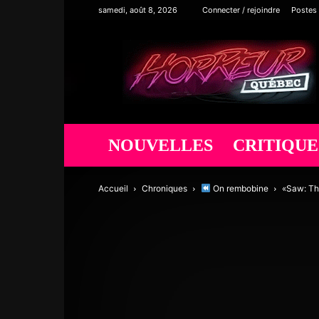
samedi, août 8, 2026
Connecter / rejoindre
Postes
Horreur
Québec
NOUVELLES
CRITIQUE
Accueil
Chroniques
On rembobine
«Saw: The