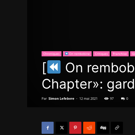
Chroniques
On rembobine
Critiques
Franchise
G
[
On rembobi
Chapter»: garde
Par
Simon Lefebvre
-
12 mai 2021
97
0