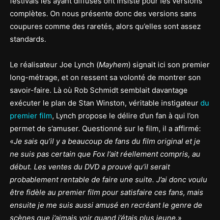
festivals les ayant diffusés ont insisté pour les versions
complètes. On nous présente donc des versions sans
coupures comme des raretés, alors qu’elles sont assez
standards.
Le réalisateur Joe Lynch (
Mayhem
) signait ici son premier
long-métrage, et on ressent sa volonté de montrer son
savoir-faire. Là où Rob Schmidt semblait davantage
exécuter le plan de Stan Winston, véritable instigateur
du
premier film
, Lynch propose le délire d’un fan à qui l’on
permet de s’amuser. Questionné sur le film, il a affirmé:
«
Je sais qu’il y a beaucoup de fans du film original et je
ne suis pas certain que Fox l’ait réellement compris, au
début. Les ventes du DVD a prouvé qu’il serait
probablement rentable de faire une suite. J’ai donc voulu
être fidèle au premier film pour satisfaire ces fans, mais
ensuite je me suis aussi amusé en recréant le genre de
scènes que j’aimais voir quand j’étais plus jeune.
»