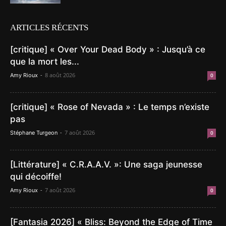
ARTICLES RÉCENTS
[critique] « Over Your Dead Body » : Jusqu’à ce
que la mort les...
-
8 août 2026
Amy Rioux
0
[critique] « Rose of Nevada » : Le temps n’existe
pas
-
7 août 2026
Stéphane Turgeon
0
[Littérature] « C.R.A.A.V. »: Une saga jeunesse
qui décoiffe!
-
7 août 2026
Amy Rioux
0
[Fantasia 2026] « Bliss: Beyond the Edge of Time