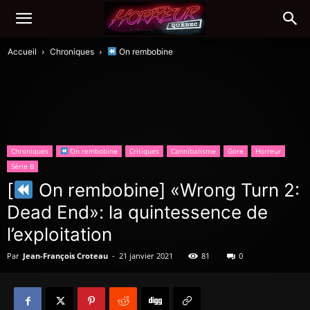
Accueil
Chroniques
On rembobine
Chroniques
On rembobine
Critiques
Cannibalisme
Gore
Horreur
Série B
[
On rembobine] «Wrong Turn 2:
Dead End»: la quintessence de
l’exploitation
Par
Jean-François Croteau
-
21 janvier 2021
81
0