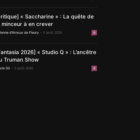
critique] « Saccharine » : La quête de
a minceur à en crever
-
6 août 2026
lenne d'Arnoux de Fleury
0
Fantasia 2026] « Studio Q » : L’ancêtre
u Truman Show
-
5 août 2026
cle Gil
0