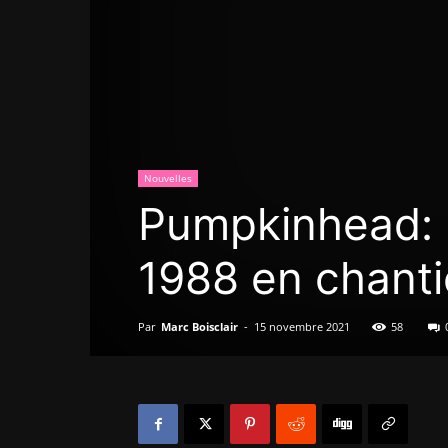
Nouvelles
Pumpkinhead: u
1988 en chanti
Par
Marc Boisclair
-
15 novembre 2021
58