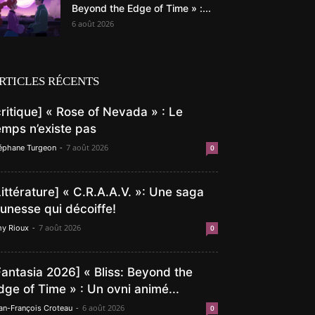
Beyond the Edge of Time » :...
6 août 2026
RTICLES RÉCENTS
critique] « Rose of Nevada » : Le
emps n’existe pas
-
7 août 2026
éphane Turgeon
0
Littérature] « C.R.A.A.V. »: Une saga
eunesse qui décoiffe!
-
7 août 2026
y Rioux
0
Fantasia 2026] « Bliss: Beyond the
dge of Time » : Un ovni animé...
-
6 août 2026
an-François Croteau
0