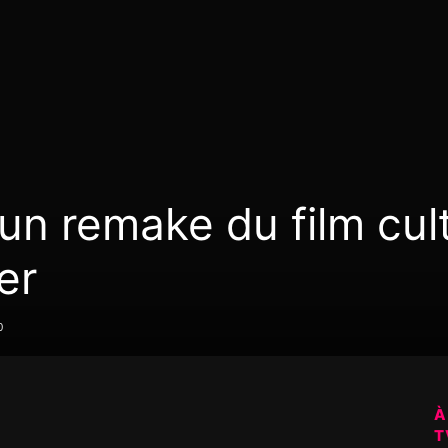
n remake du film cul
er
0
À
T