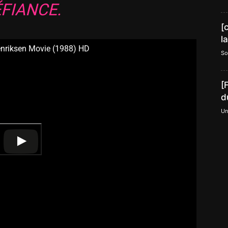
FIANCE.
[
l
Henriksen Movie (1988) HD
So
[
d
Un