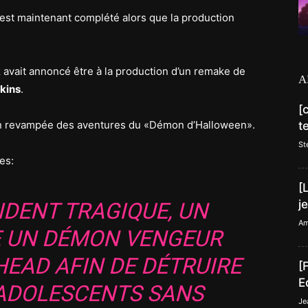
est maintenant complété alors que la production
k
avait annoncé être à la production d’un remake de
A
kins
.
[
ion revampée des aventures du «Démon d’Halloween».
t
St
es:
[
j
IDENT TRAGIQUE, UN
Am
 UN DÉMON VENGEUR
EAD AFIN DE DÉTRUIRE
[
E
’ADOLESCENTS SANS
Je