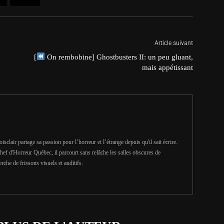
Article suivant
[
On rembobine] Ghostbusters II: un peu gluant,
mais appétissant
clair partage sa passion pour l’horreur et l’étrange depuis qu'il sait écrire.
hef d'Horreur Québec, il parcourt sans relâche les salles obscures de
erche de frissons visuels et auditifs.