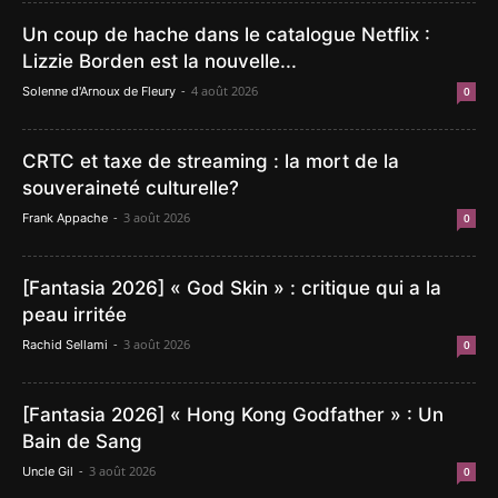
Un coup de hache dans le catalogue Netflix :
Lizzie Borden est la nouvelle...
-
4 août 2026
Solenne d'Arnoux de Fleury
0
CRTC et taxe de streaming : la mort de la
souveraineté culturelle?
-
3 août 2026
Frank Appache
0
[Fantasia 2026] « God Skin » : critique qui a la
peau irritée
-
3 août 2026
Rachid Sellami
0
[Fantasia 2026] « Hong Kong Godfather » : Un
Bain de Sang
-
3 août 2026
Uncle Gil
0