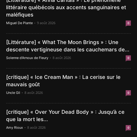
[Littérature] « Anna Caritas » : Le phénomène
littéraire québécois aux accents sanguinaires et
maléfiques
-
9 août 2026
Miguel De Plante
0
[Littérature] « What The Moon Brings » : Une
descente vertigineuse dans les cauchemars de...
-
8 août 2026
Solenne d'Arnoux de Fleury
0
[critique] « Ice Cream Man » : La cerise sur le
mauvais goût
-
8 août 2026
Uncle Gil
0
[critique] « Over Your Dead Body » : Jusqu’à ce
que la mort les...
-
8 août 2026
Amy Rioux
0