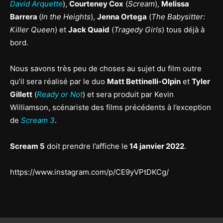
David Arquette
),
Courteney Cox
(
Scream
),
Melissa
Barrera
(
In the Heights
),
Jenna Ortega
(
The Babysitter:
Killer Queen
) et
Jack Quaid
(
Tragedy Girls
) tous déjà à
bord.
Nous savons très peu de choses au sujet du film outre
qu’il sera réalisé par le duo
Matt Bettinelli-Olpin
et
Tyler
Gillett
(
Ready or Not
) et sera produit par Kevin
Williamson, scénariste des films précédents à l’exception
de
Scream 3
.
Scream 5
doit prendre l’affiche le
14 janvier 2022
.
https://www.instagram.com/p/CE9yVPtDKCg/