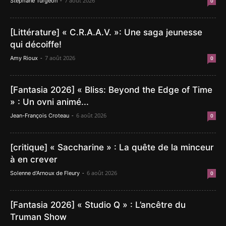
-
7 août 2026
Stéphane Turgeon
0
[Littérature] « C.R.A.A.V. »: Une saga jeunesse
qui décoiffe!
-
7 août 2026
Amy Rioux
0
[Fantasia 2026] « Bliss: Beyond the Edge of Time
» : Un ovni animé...
-
6 août 2026
Jean-François Croteau
0
[critique] « Saccharine » : La quête de la minceur
à en crever
-
6 août 2026
Solenne d'Arnoux de Fleury
0
[Fantasia 2026] « Studio Q » : L’ancêtre du
Truman Show