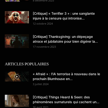
8 décembre 2025
[Critique] « Terrifier 3 » : une sanglante
injure à la censure qui intronise...
12 octobre 2024
[Critique] Thanksgiving: un dépeçage
atroce et jubilatoire pour bien digérer la...
17 novembre 2023
ARTICLES POPULAIRES
« Afraid » : l’IA terrorise à nouveau dans le
prochain Blumhouse en...
3 juillet 2024
[Critique] Things Heard & Seen: des
phénomènes surnaturels qui cachent un...
30 avril 2021