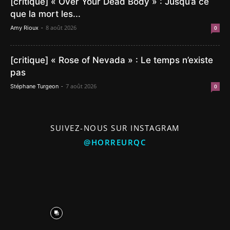
[critique] « Over Your Dead Body » : Jusqu’à ce
que la mort les...
-
8 août 2026
Amy Rioux
0
[critique] « Rose of Nevada » : Le temps n’existe
pas
-
7 août 2026
Stéphane Turgeon
0
SUIVEZ-NOUS SUR INSTAGRAM
@HORREURQC