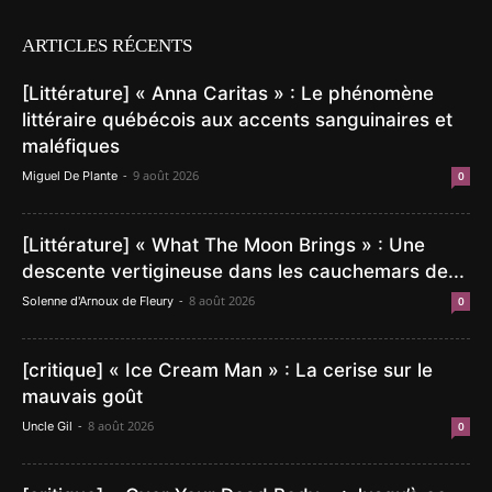
ARTICLES RÉCENTS
[Littérature] « Anna Caritas » : Le phénomène
littéraire québécois aux accents sanguinaires et
maléfiques
-
9 août 2026
Miguel De Plante
0
[Littérature] « What The Moon Brings » : Une
descente vertigineuse dans les cauchemars de...
-
8 août 2026
Solenne d'Arnoux de Fleury
0
[critique] « Ice Cream Man » : La cerise sur le
mauvais goût
-
8 août 2026
Uncle Gil
0