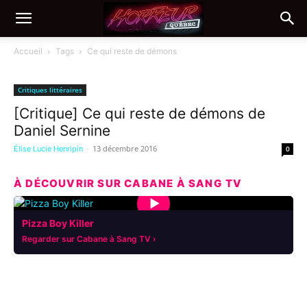
Accueil
Tags
Ce qui reste de démons
Tag: Ce qui reste de démons
Critiques littéraires
[Critique] Ce qui reste de démons de
Daniel Sernine
-
13 décembre 2016
Élise Lucie Henripin
0
À DÉCOUVRIR SUR CABANE À SANG TV
▶
Pizza Boy Killer
Regarder sur Cabane à Sang TV