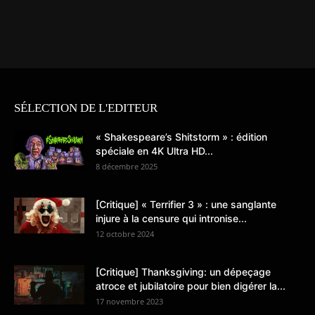
SÉLECTION DE L'EDITEUR
« Shakespeare’s Shitstorm » : édition
spéciale en 4K Ultra HD...
8 décembre 2025
[Critique] « Terrifier 3 » : une sanglante
injure à la censure qui intronise...
12 octobre 2024
[Critique] Thanksgiving: un dépeçage
atroce et jubilatoire pour bien digérer la...
17 novembre 2023