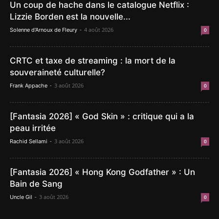
Un coup de hache dans le catalogue Netflix :
Lizzie Borden est la nouvelle...
-
4 août 2026
Solenne d'Arnoux de Fleury
0
CRTC et taxe de streaming : la mort de la
souveraineté culturelle?
-
3 août 2026
Frank Appache
0
[Fantasia 2026] « God Skin » : critique qui a la
peau irritée
-
3 août 2026
Rachid Sellami
0
[Fantasia 2026] « Hong Kong Godfather » : Un
Bain de Sang
-
3 août 2026
Uncle Gil
0