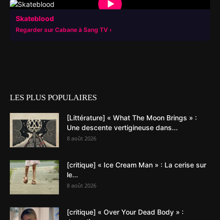
▶
Skateblood
Regarder sur Cabane à Sang TV
LES PLUS POPULAIRES
[Littérature] « What The Moon Brings » :
Une descente vertigineuse dans...
8 août 2026
[critique] « Ice Cream Man » : La cerise sur
le...
8 août 2026
[critique] « Over Your Dead Body » :