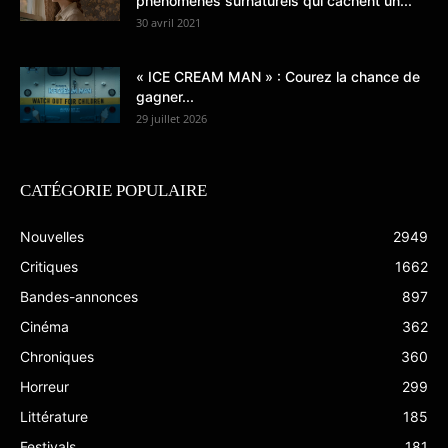
phénomènes surnaturels qui cachent un...
30 avril 2021
« ICE CREAM MAN » : Courez la chance de
gagner...
29 juillet 2026
CATÉGORIE POPULAIRE
Nouvelles
2949
Critiques
1662
Bandes-annonces
897
Cinéma
362
Chroniques
360
Horreur
299
Littérature
185
Festivals
181