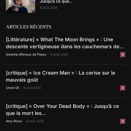
Jusqu’à ce que...
8 août 2026
ARTICLES RÉCENTS
[Littérature] « What The Moon Brings » : Une
descente vertigineuse dans les cauchemars de...
-
8 août 2026
Solenne d'Arnoux de Fleury
0
[critique] « Ice Cream Man » : La cerise sur le
mauvais goût
-
8 août 2026
Uncle Gil
0
[critique] « Over Your Dead Body » : Jusqu’à ce
que la mort les...
-
8 août 2026
Amy Rioux
0