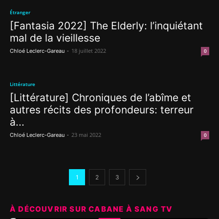
Étranger
[Fantasia 2022] The Elderly: l’inquiétant
mal de la vieillesse
-
18 juillet 2022
Chloé Leclerc-Gareau
0
Littérature
[Littérature] Chroniques de l’abîme et
autres récits des profondeurs: terreur
à...
-
23 mai 2022
Chloé Leclerc-Gareau
0
1
2
3
À DÉCOUVRIR SUR CABANE À SANG TV