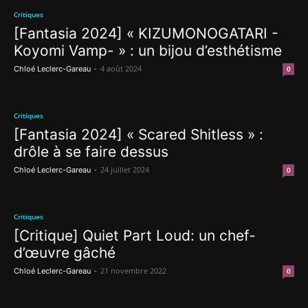
Critiques
[Fantasia 2024] « KIZUMONOGATARI -
Koyomi Vamp- » : un bijou d’esthétisme
-
4 août 2024
Chloé Leclerc-Gareau
0
Critiques
[Fantasia 2024] « Scared Shitless » :
drôle à se faire dessus
-
24 juillet 2024
Chloé Leclerc-Gareau
0
Critiques
[Critique] Quiet Part Loud: un chef-
d’œuvre gâché
-
21 novembre 2022
Chloé Leclerc-Gareau
0