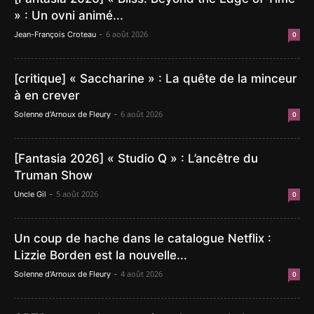
» : Un ovni animé...
-
6 août 2026
Jean-François Croteau
0
[critique] « Saccharine » : La quête de la minceur
à en crever
-
6 août 2026
Solenne d'Arnoux de Fleury
0
[Fantasia 2026] « Studio Q » : L’ancêtre du
Truman Show
-
5 août 2026
Uncle Gil
0
Un coup de hache dans le catalogue Netflix :
Lizzie Borden est la nouvelle...
-
4 août 2026
Solenne d'Arnoux de Fleury
0