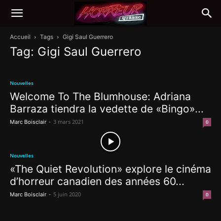
Accueil
Tags
Gigi Saul Guerrero
Tag: Gigi Saul Guerrero
Nouvelles
Welcome To The Blumhouse: Adriana
Barraza tiendra la vedette de «Bingo»...
-
3 mars 2021
Marc Boisclair
0
Nouvelles
«The Quiet Revolution» explore le cinéma
d’horreur canadien des années 60...
-
5 juin 2020
Marc Boisclair
0