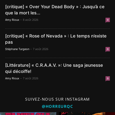
[critique] « Over Your Dead Body » : Jusqu’à ce
que la mort les...
-
8 août 2026
Amy Rioux
0
[critique] « Rose of Nevada » : Le temps n’existe
pas
-
7 août 2026
Stéphane Turgeon
0
[Littérature] « C.R.A.A.V. »: Une saga jeunesse
qui décoiffe!
-
7 août 2026
Amy Rioux
0
SUIVEZ-NOUS SUR INSTAGRAM
@HORREURQC