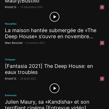
Maury/Bustillo
-
13 décembre 2021
Kristof G.
0
Nouvelles
La maison hantée submergée de «The
Deep House» s’ouvre en novembre...
-
6 octobre 2021
Marc Boisclair
0
Critiques
[Fantasia 2021] The Deep House: en
eaux troubles
-
26 août 2021
Kristof G.
0
Entrevues
Julien Maury, sa «Kandisha» et son
terrifiant cinéma [Entrevue vidéo]