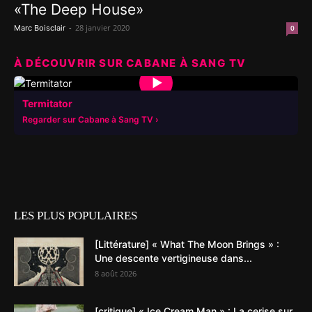
«The Deep House»
-
28 janvier 2020
Marc Boisclair
0
À DÉCOUVRIR SUR CABANE À SANG TV
▶
Termitator
Regarder sur Cabane à Sang TV
LES PLUS POPULAIRES
[Littérature] « What The Moon Brings » :
Une descente vertigineuse dans...
8 août 2026
[critique] « Ice Cream Man » : La cerise sur