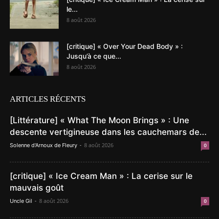
le...
8 août 2026
[critique] « Over Your Dead Body » :
Jusqu’à ce que...
8 août 2026
ARTICLES RÉCENTS
[Littérature] « What The Moon Brings » : Une
descente vertigineuse dans les cauchemars de...
-
8 août 2026
Solenne d'Arnoux de Fleury
0
[critique] « Ice Cream Man » : La cerise sur le
mauvais goût
-
8 août 2026
Uncle Gil
0