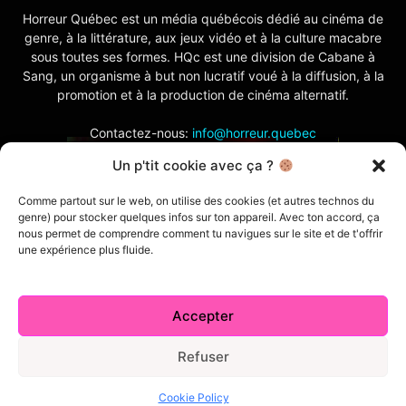
Horreur Québec est un média québécois dédié au cinéma de
genre, à la littérature, aux jeux vidéo et à la culture macabre
sous toutes ses formes. HQc est une division de Cabane à
Sang, un organisme à but non lucratif voué à la diffusion, à la
promotion et à la production de cinéma alternatif.
Contactez-nous:
info@horreur.quebec
Un p'tit cookie avec ça ?
SUIVEZ NOUS
Comme partout sur le web, on utilise des cookies (et autres technos du
genre) pour stocker quelques infos sur ton appareil. Avec ton accord, ça
nous permet de comprendre comment tu navigues sur le site et de t'offrir
une expérience plus fluide.
Accepter
Contactez-nous
Politique de confidentialité
Termes et conditions
Index
Cabane à Sang TV
Refuser
Cookie Policy (CA)
Comment écrire pour nous
Concours
Cookie Policy
© 2026 Horreur Québec. Tous droits réservés.