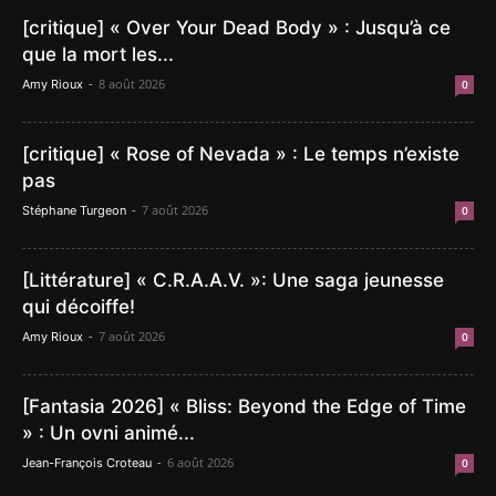
[critique] « Over Your Dead Body » : Jusqu’à ce
que la mort les...
-
8 août 2026
Amy Rioux
0
[critique] « Rose of Nevada » : Le temps n’existe
pas
-
7 août 2026
Stéphane Turgeon
0
[Littérature] « C.R.A.A.V. »: Une saga jeunesse
qui décoiffe!
-
7 août 2026
Amy Rioux
0
[Fantasia 2026] « Bliss: Beyond the Edge of Time
» : Un ovni animé...
-
6 août 2026
Jean-François Croteau
0