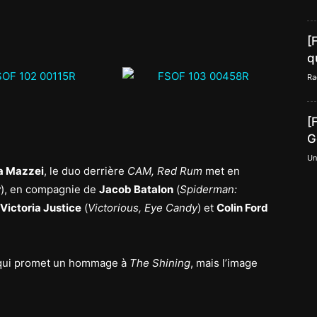
[
q
Ra
[
G
Un
a Mazzei
, le duo derrière
CAM, Red Rum
met en
y
), en compagnie de
Jacob Batalon
(
Spiderman:
Victoria Justice
(
Victorious,
Eye Candy
) et
Colin Ford
e, qui promet un hommage à
The Shining
, mais l’image