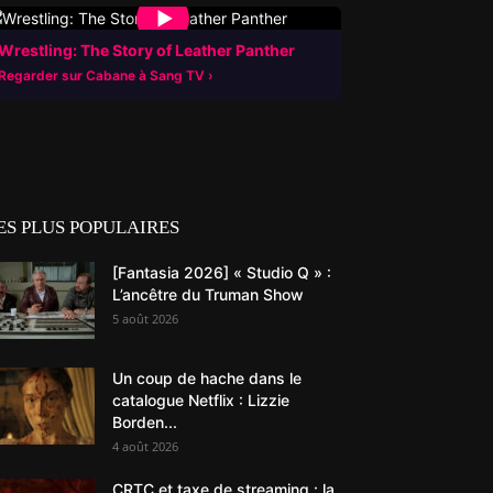
▶
Wrestling: The Story of Leather Panther
Regarder sur Cabane à Sang TV
ES PLUS POPULAIRES
[Fantasia 2026] « Studio Q » :
L’ancêtre du Truman Show
5 août 2026
Un coup de hache dans le
catalogue Netflix : Lizzie
Borden...
4 août 2026
CRTC et taxe de streaming : la