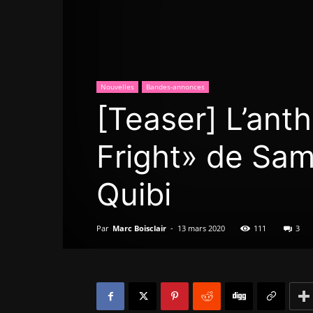
Nouvelles
Bandes-annonces
[Teaser] L’ant
Fright» de Sam 
Quibi
Par
Marc Boisclair
-
13 mars 2020
111
3