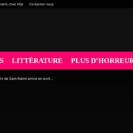
verts chez HQc
Contactez-nous
S
LITTÉRATURE
PLUS D’HORREU
t» de Sam Raimi arrive en avril...