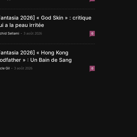
Fantasia 2026] « God Skin » : critique
ui a la peau irritée
-
3 août 2026
chid Sellami
0
Fantasia 2026] « Hong Kong
odfather » : Un Bain de Sang
-
3 août 2026
cle Gil
0