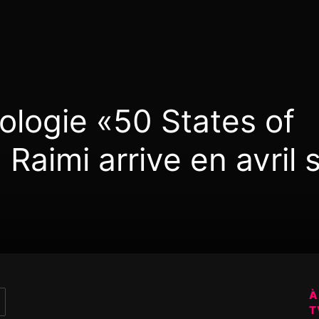
hologie «50 States of
Raimi arrive en avril 
À
T