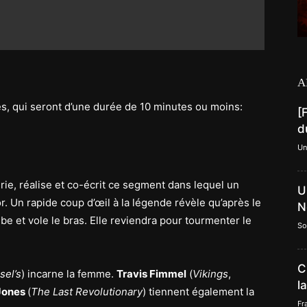
A
es, qui seront d’une durée de 10 minutes ou moins:
[
d
Un
érie, réalise et co-écrit ce segment dans lequel un
U
Un rapide coup d’œil à la légende révèle qu’après le
N
e et vole le bras. Elle reviendra pour tourmenter le
So
C
sel’s
) incarne la femme.
Travis Fimmel
(
Vikings
,
l
Jones
(
The Last Revolutionary
) tiennent également la
Fr