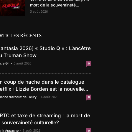
mort de la souveraineté...
3 août 2026
RTICLES RÉCENTS
Fantasia 2026] « Studio Q » : L’ancêtre
u Truman Show
-
5 août 2026
cle Gil
0
n coup de hache dans le catalogue
etflix : Lizzie Borden est la nouvelle...
-
4 août 2026
lenne d'Arnoux de Fleury
0
RTC et taxe de streaming : la mort de
a souveraineté culturelle?
-
3 août 2026
ank Appache
0