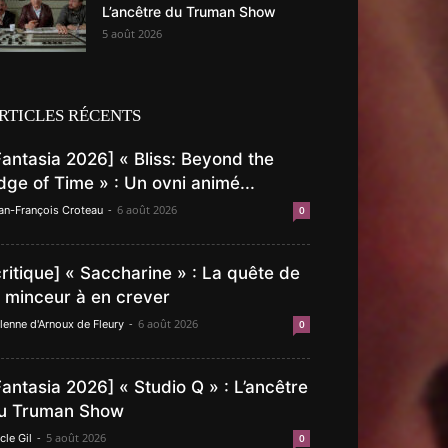
L’ancêtre du Truman Show
5 août 2026
RTICLES RÉCENTS
Fantasia 2026] « Bliss: Beyond the
dge of Time » : Un ovni animé...
-
6 août 2026
an-François Croteau
0
critique] « Saccharine » : La quête de
a minceur à en crever
-
6 août 2026
lenne d'Arnoux de Fleury
0
Fantasia 2026] « Studio Q » : L’ancêtre
u Truman Show
-
5 août 2026
cle Gil
0