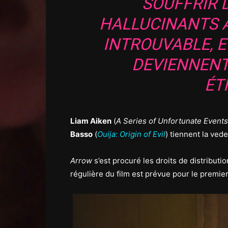
SOUFFRIR
HALLUCINANTS A
INTROUVABLE, ET
DEVIENNENT
ÉT
Liam Aiken
(
A Series of Unfortunate Events
Basso
(
Ouija: Origin of Evil
) tiennent la ved
Arrow
s’est procuré les droits de distributi
régulière du film est prévue pour le premie