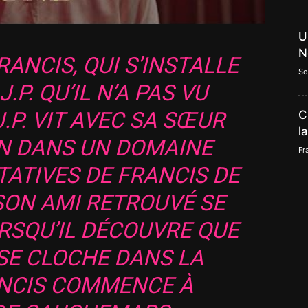
U
N
RANCIS, QUI S’INSTALLE
So
.P. QU’IL N’A PAS VU
J.P. VIT AVEC SA SŒUR
C
l
AN DANS UN DOMAINE
Fr
NTATIVES DE FRANCIS DE
SON AMI RETROUVÉ SE
RSQU’IL DÉCOUVRE QUE
SE CLOCHE DANS LA
ANCIS COMMENCE À