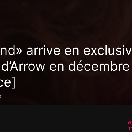
d» arrive en exclusiv
 d’Arrow en décembre
ce]
0
À
T