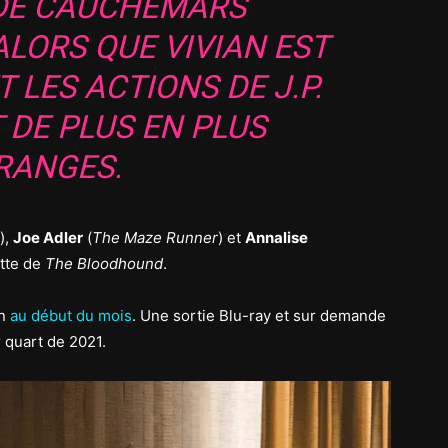
 DE CAUCHEMARS
LORS QUE VIVIAN EST
 LES ACTIONS DE J.P.
 DE PLUS EN PLUS
RANGES.
),
Joe Adler
(
The Maze Runner
) et
Annalise
ette de
The Bloodhound
.
on
au début du mois
. Une sortie Blu-ray et sur demande
r quart de 2021.