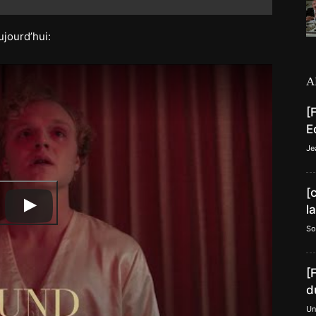
jourd’hui:
A
[
E
Je
[
l
So
[
d
Un