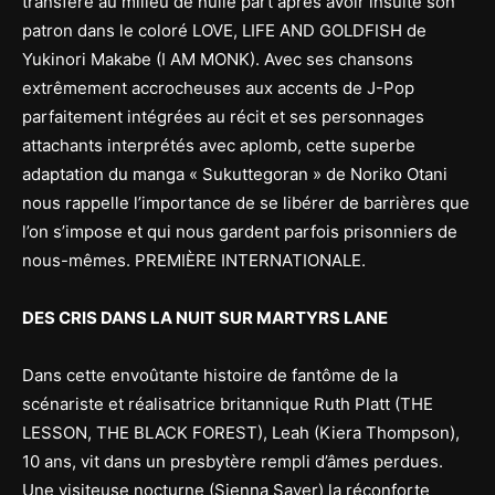
transféré au milieu de nulle part après avoir insulté son
patron dans le coloré LOVE, LIFE AND GOLDFISH de
Yukinori Makabe (I AM MONK). Avec ses chansons
extrêmement accrocheuses aux accents de J-Pop
parfaitement intégrées au récit et ses personnages
attachants interprétés avec aplomb, cette superbe
adaptation du manga « Sukuttegoran » de Noriko Otani
nous rappelle l’importance de se libérer de barrières que
l’on s’impose et qui nous gardent parfois prisonniers de
nous-mêmes. PREMIÈRE INTERNATIONALE.
DES CRIS DANS LA NUIT SUR MARTYRS LANE
Dans cette envoûtante histoire de fantôme de la
scénariste et réalisatrice britannique Ruth Platt (THE
LESSON, THE BLACK FOREST), Leah (Kiera Thompson),
10 ans, vit dans un presbytère rempli d’âmes perdues.
Une visiteuse nocturne (Sienna Sayer) la réconforte