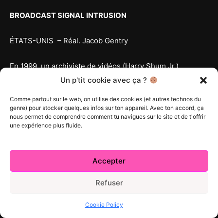
BROADCAST SIGNAL INTRUSION
ÉTATS-UNIS – Réal. Jacob Gentry
En 1999, un archiviste de vidéos (Harry Shum Jr.)
découvre d’inquiétantes diffusions pirates et devient
Un p'tit cookie avec ça ?
obsédé par le mystère de ce sombre complot. Nouveau
Comme partout sur le web, on utilise des cookies (et autres technos du
cauchemar du réalisateur de SYNCHRONICITY,
genre) pour stocker quelques infos sur ton appareil. Avec ton accord, ça
BROADCAST SIGNAL INTRUSION présente de réels
nous permet de comprendre comment tu navigues sur le site et de t'offrir
une expérience plus fluide.
piratages d’émissions des années 80 comme point de
départ pour créer ce captivant thriller technologique.
Mettant aussi en vedette Kelley Mack et Chris Sullivan.
Accepter
Sélection officielle: SXSW 2021. PREMIÈRE
CANADIENNE.
Refuser
COLLECTORS
Cookie Policy