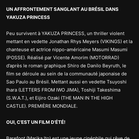
UN AFFRONTEMENT SANGLANT AU BRÉSIL DANS
YAKUZA PRINCESS
Peu survivent à YAKUZA PRINCESS, un thriller violent
mettant en vedette Jonathan Rhys Meyers (VIKINGS) et la
chanteuse et actrice nippo-américaine Masumi Masumi
(POSSE). Réalisé par Vicente Amorim (MOTORRAD)
d’après le roman graphique Shiro de Danilo Beyruth, le
film se déroule au sein de la communauté japonaise de
Sao Paulo au Brésil. Mettant aussi en vedette Tsuyoshi
Ihara (LETTERS FROM IWO JIMA), Toshiji Takeshima
(S.W.A.T.), et Eijiro Ozaki (THE MAN IN THE HIGH
CASTLE). PREMIÈRE MONDIALE.
OUI, C’EST UN FILM D’ÉTÉ!
Barefoot (Marika Ito) est une jeune cinéphile qui rêve de