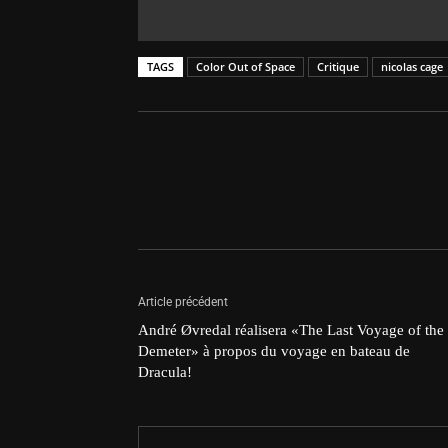
TAGS
Color Out of Space
Critique
nicolas cage
Article précédent
André Øvredal réalisera «The Last Voyage of the
Demeter» à propos du voyage en bateau de
Dracula!