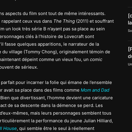
ns aspects du film sont tout de même intéressants.
[
s, rappelant ceux vus dans
The Thing
(2011) et souffrant
l
ilm un look très série B n’ayant pas sa place au sein
So
rsonnages clés à l’histoire de Lovecraft sont
il fasse quelques apparitions, le narrateur de la
[
mite du village (Tommy Chong), originalement témoin de
d
t maintenant dépeint comme un vieux fou, un
comic
Un
ouvent de sérieux.
 parfait pour incarner la folie qui émane de l’ensemble
teur avait sa place dans des films comme
Mom and Dad
. Bien que divertissant, l’homme devient une caricature
pact de sa descente dans la démence se perd. Les
ur d’eux-mêmes, mais leurs personnages semblent tous
articulièrement la performance du jeune Julian Hilliard,
ll House
, qui semble être le seul à réellement