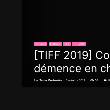
Critiques
Festivals
TIFF
TIFF 2019
[TIFF 2019] Co
démence en ch
Par
Tania Morissette
-
2 octobre 2019
55
8