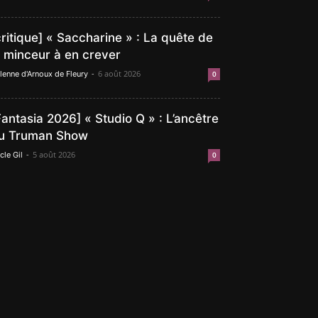
critique] « Saccharine » : La quête de
a minceur à en crever
-
6 août 2026
lenne d'Arnoux de Fleury
0
Fantasia 2026] « Studio Q » : L’ancêtre
u Truman Show
-
5 août 2026
cle Gil
0