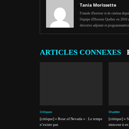
Tania Morissette
Friande d'horreur et de cinéma depuis 
l'équipe d'Horreur Québec en 2016 et 
directrice adjointe et programmatrice
ARTICLES CONNEXES
Critiques
Shudder
[critique] « Rose of Nevada » : Le temps
[critique] « 
n’existe pas
minceur à en