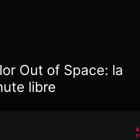
lor Out of Space: la
ute libre
À
T