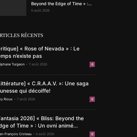
Beyond the Edge of Time » :...
6 août 2026
RTICLES RÉCENTS
critique] « Rose of Nevada » : Le
emps n’existe pas
-
7 août 2026
éphane Turgeon
0
Littérature] « C.R.A.A.V. »: Une saga
eunesse qui décoiffe!
-
7 août 2026
y Rioux
0
Fantasia 2026] « Bliss: Beyond the
dge of Time » : Un ovni animé...
-
6 août 2026
an-François Croteau
0