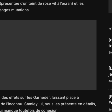
résentée d’un teint de rose vif à l’écran) et les
ranges mutations.
A
[
t
St
[
j
Am
[
e des effets sur les Garneder, laissant place à
E
 de l’inconnu. Stanley lui, nous les présente en détails,
Je
ui manque toutefois de cohésion.