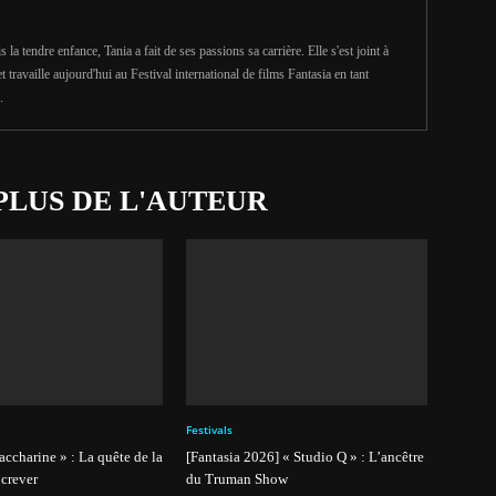
la tendre enfance, Tania a fait de ses passions sa carrière. Elle s'est joint à
travaille aujourd'hui au Festival international de films Fantasia en tant
.
PLUS DE L'AUTEUR
Festivals
Saccharine » : La quête de la
[Fantasia 2026] « Studio Q » : L’ancêtre
 crever
du Truman Show