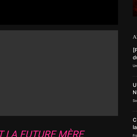
A
[
d
Un
U
N
So
C
l
T LA FUTURE MÈRE
Fr