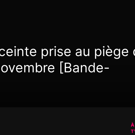
einte prise au piège
novembre [Bande-
À
T