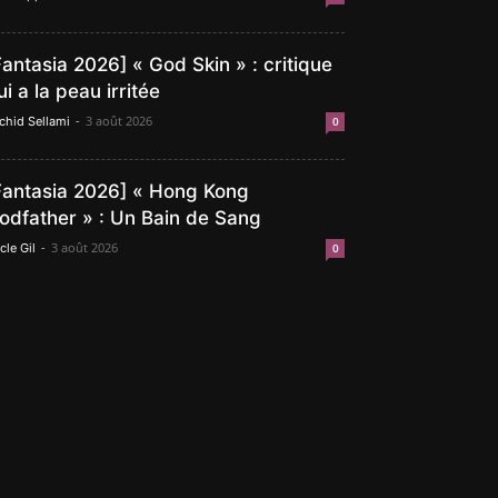
Fantasia 2026] « God Skin » : critique
ui a la peau irritée
-
3 août 2026
chid Sellami
0
Fantasia 2026] « Hong Kong
odfather » : Un Bain de Sang
-
3 août 2026
cle Gil
0