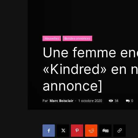
Nouvelles
Bandes-annonces
Une femme enc
«Kindred» en 
annonce]
Par
Marc Boisclair
-
1 octobre 2020
34
0