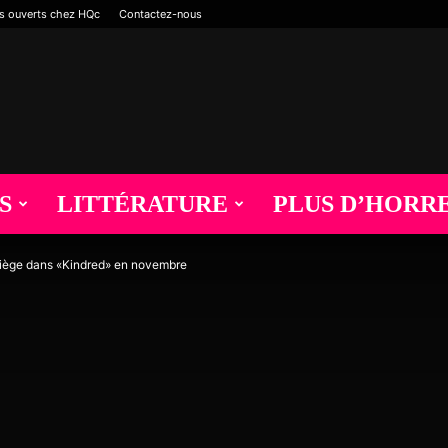
s ouverts chez HQc
Contactez-nous
S
LITTÉRATURE
PLUS D’HORR
piège dans «Kindred» en novembre