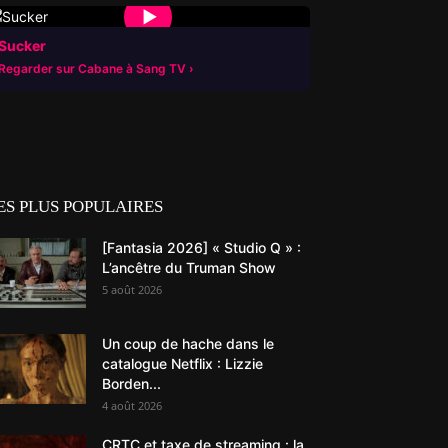
▶
Sucker
Regarder sur Cabane à Sang TV
ES PLUS POPULAIRES
[Fantasia 2026] « Studio Q » :
L’ancêtre du Truman Show
5 août 2026
Un coup de hache dans le
catalogue Netflix : Lizzie
Borden...
4 août 2026
CRTC et taxe de streaming : la