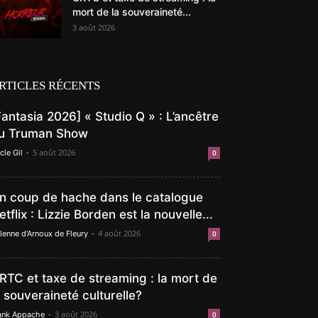
mort de la souveraineté...
3 août 2026
RTICLES RÉCENTS
Fantasia 2026] « Studio Q » : L’ancêtre
u Truman Show
-
5 août 2026
cle Gil
0
n coup de hache dans le catalogue
etflix : Lizzie Borden est la nouvelle...
-
4 août 2026
lenne d'Arnoux de Fleury
0
RTC et taxe de streaming : la mort de
a souveraineté culturelle?
-
3 août 2026
ank Appache
0