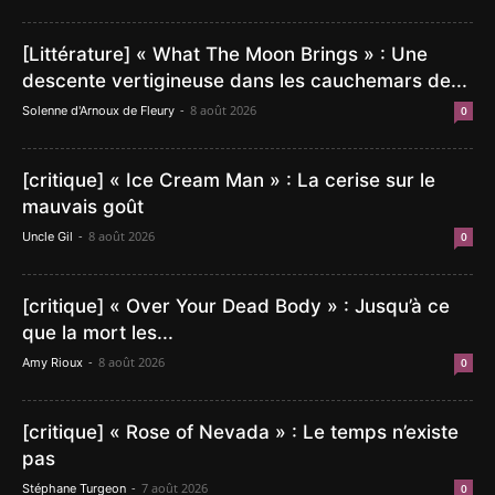
[Littérature] « What The Moon Brings » : Une
descente vertigineuse dans les cauchemars de...
-
8 août 2026
Solenne d'Arnoux de Fleury
0
[critique] « Ice Cream Man » : La cerise sur le
mauvais goût
-
8 août 2026
Uncle Gil
0
[critique] « Over Your Dead Body » : Jusqu’à ce
que la mort les...
-
8 août 2026
Amy Rioux
0
[critique] « Rose of Nevada » : Le temps n’existe
pas
-
7 août 2026
Stéphane Turgeon
0