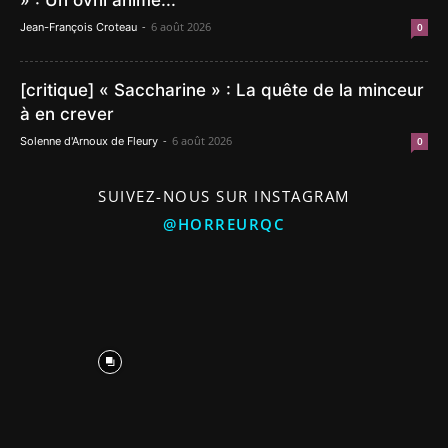
» : Un ovni animé...
-
6 août 2026
Jean-François Croteau
0
[critique] « Saccharine » : La quête de la minceur
à en crever
-
6 août 2026
Solenne d'Arnoux de Fleury
0
SUIVEZ-NOUS SUR INSTAGRAM
@HORREURQC