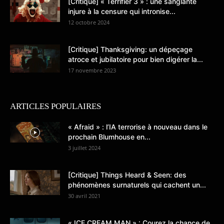
[Critique] « Terrifier 3 » : une sanglante
injure à la censure qui intronise...
12 octobre 2024
[Critique] Thanksgiving: un dépeçage
atroce et jubilatoire pour bien digérer la...
17 novembre 2023
ARTICLES POPULAIRES
« Afraid » : l’IA terrorise à nouveau dans le
prochain Blumhouse en...
3 juillet 2024
[Critique] Things Heard & Seen: des
phénomènes surnaturels qui cachent un...
30 avril 2021
« ICE CREAM MAN » : Courez la chance de