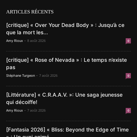
ARTICLES RÉCENTS
[critique] « Over Your Dead Body » : Jusqu’à ce
que la mort les...
-
8 août 2026
Amy Rioux
0
[critique] « Rose of Nevada » : Le temps n’existe
pas
-
7 août 2026
Stéphane Turgeon
0
[Littérature] « C.R.A.A.V. »: Une saga jeunesse
qui décoiffe!
-
7 août 2026
Amy Rioux
0
[Fantasia 2026] « Bliss: Beyond the Edge of Time