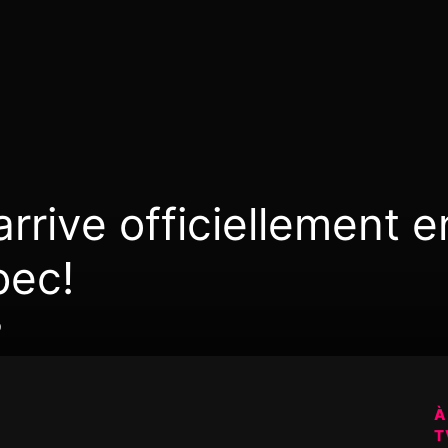
rrive officiellement e
bec!
0
À
T