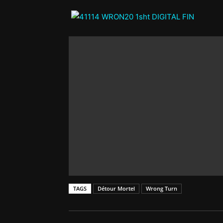
TAGS
Détour Mortel
Wrong Turn