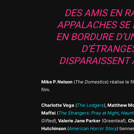
DES AMIS EN 
APPALACHES SE
EN BORDURE D’U
D’ÉTRANGES
DISPARAISSENT 
Mike P. Nelson
(
The Domestics
) réalise le f
film.
Charlotte Vega
(
The Lodgers
),
Matthew M
Maffei
(
The Strangers: Prey at Night
,
Haunt
Gifted
),
Valerie Jane Parker
(Greenleaf),
Ch
Hutchinson
(
American Horror Story
) tienne