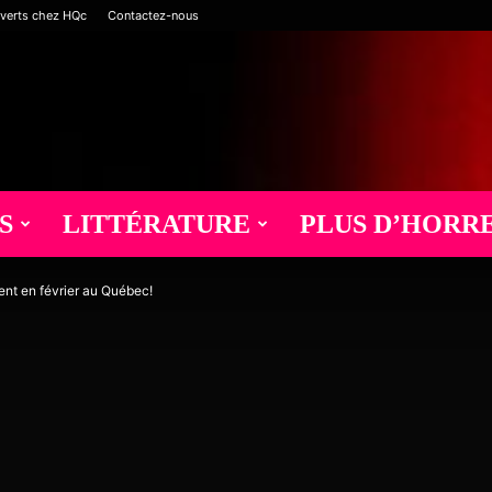
verts chez HQc
Contactez-nous
S
LITTÉRATURE
PLUS D’HORR
ent en février au Québec!