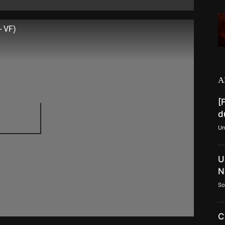
 VF)
A
[
d
Un
U
N
So
C