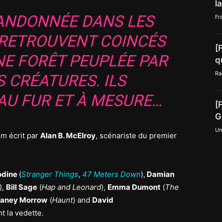
l
RANDONNÉE DANS LES
Fr
 RETROUVENT COINCÉS
[
NE FORÊT PEUPLÉE PAR
q
Ra
 CRÉATURES. ILS
AU FUR ET À MESURE…
[
G
Un
ilm écrit par
Alan B. McElroy
, scénariste du premier
odine
(
Stranger Things
,
47 Meters Down
),
Damian
),
Bill Sage
(
Hap and Leonard
),
Emma Dumont
(
The
aney Morrow
(
Haunt
) and
David
nt la vedette.