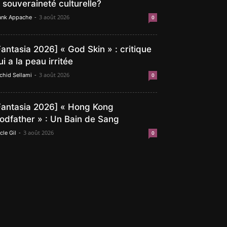
a souveraineté culturelle?
-
3 août 2026
ank Appache
0
Fantasia 2026] « God Skin » : critique
ui a la peau irritée
-
3 août 2026
chid Sellami
0
Fantasia 2026] « Hong Kong
odfather » : Un Bain de Sang
-
3 août 2026
cle Gil
0