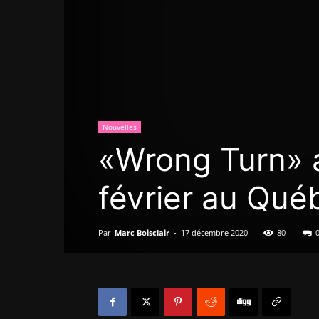
Nouvelles
«Wrong Turn» a
février au Qué
Par
Marc Boisclair
-
17 décembre 2020
80