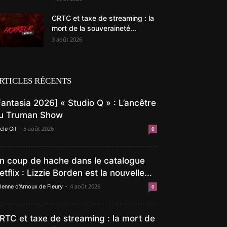
CRTC et taxe de streaming : la
mort de la souveraineté...
3 août 2026
RTICLES RÉCENTS
Fantasia 2026] « Studio Q » : L’ancêtre
u Truman Show
-
5 août 2026
cle Gil
0
n coup de hache dans le catalogue
etflix : Lizzie Borden est la nouvelle...
-
4 août 2026
lenne d'Arnoux de Fleury
0
RTC et taxe de streaming : la mort de