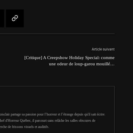
Article suivant
[Critique] A Creepshow Holiday Special: comme
une odeur de loup-garou mouillé…
clair partage sa passion pour l’horreur et l’étrange depuis qu'il sait écrire.
hef d'Horreur Québec, il parcourt sans relâche les salles obscures de
erche de frissons visuels et auditifs.