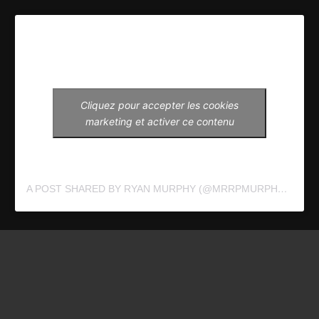
Cliquez pour accepter les cookies
marketing et activer ce contenu
A POST SHARED BY RYAN MURPHY (@MRRPMURPHY)
ON
AP