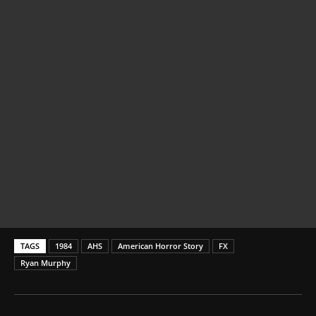
TAGS
1984
AHS
American Horror Story
FX
Ryan Murphy