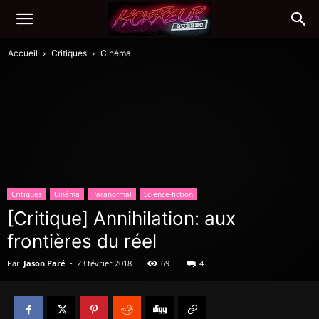
Accueil
Critiques
Cinéma
Critiques
Cinéma
Paranormal
Science-fiction
[Critique] Annihilation: aux
frontières du réel
Par
Jason Paré
-
23 février 2018
69
4