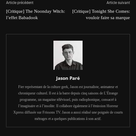
Article précédent
Article suivant
[Critique] The Noonday Witch:
[Critique] Tonight She Comes:
l’effet Babadook
vouloir faire sa marque
Jason Paré
Fier représentant de la culture geek, Jason est journaliste, animateur et
chroniqueur culturel. Il est à la barre depuis cinq saisons de L’Étrange
programme, un magazine télévisuel, puis radiophonique, consacré à
l’imaginaire et à l’insolite. Il collabore également à l’émission Horreur
Xpress diffusée sur Frissons TV. Jason a aussi réalisé une poignée de courts
métrages et a quelques publications à son actif.