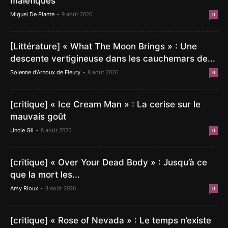
maléfiques
-
9 août 2026
Miguel De Plante
0
[Littérature] « What The Moon Brings » : Une
descente vertigineuse dans les cauchemars de...
-
8 août 2026
Solenne d'Arnoux de Fleury
0
[critique] « Ice Cream Man » : La cerise sur le
mauvais goût
-
8 août 2026
Uncle Gil
0
[critique] « Over Your Dead Body » : Jusqu’à ce
que la mort les...
-
8 août 2026
Amy Rioux
0
[critique] « Rose of Nevada » : Le temps n’existe