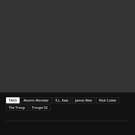
TAGS
Atomic Monster
E.L. Katz
James Wan
Nick Cutter
The Troop
Troupe 52