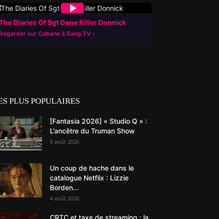
▶
The Diaries Of Sgt Gene Killer Donnick
Regarder sur Cabane à Sang TV
ES PLUS POPULAIRES
[Fantasia 2026] « Studio Q » :
L’ancêtre du Truman Show
5 août 2026
Un coup de hache dans le
catalogue Netflix : Lizzie
Borden...
4 août 2026
CRTC et taxe de streaming : la