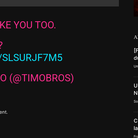
KE YOU TOO.
A
?
[
M/SLSURJF7M5
d
Un
TO (@TIMOBROS)
U
N
So
ent.
C
l
Fr