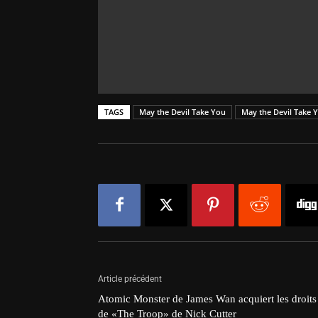
TAGS
May the Devil Take You
May the Devil Take 
Article précédent
Atomic Monster de James Wan acquiert les droits
de «The Troop» de Nick Cutter