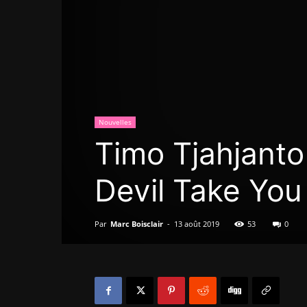
Nouvelles
Timo Tjahjanto
Devil Take You
Par
Marc Boisclair
-
13 août 2019
53
0