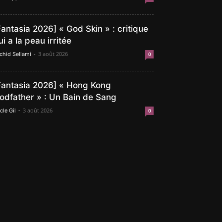
Fantasia 2026] « God Skin » : critique
ui a la peau irritée
-
3 août 2026
chid Sellami
0
Fantasia 2026] « Hong Kong
odfather » : Un Bain de Sang
-
3 août 2026
cle Gil
0