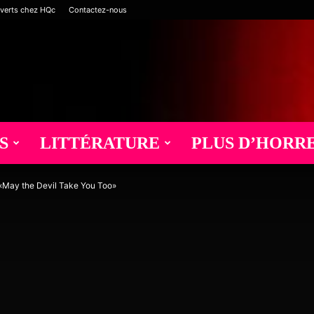
verts chez HQc
Contactez-nous
S
LITTÉRATURE
PLUS D’HORR
 «May the Devil Take You Too»