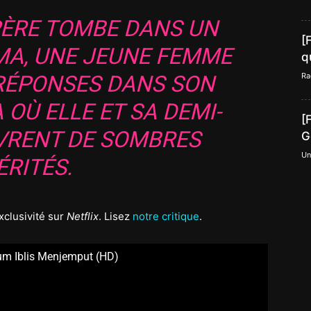
PÈRE TOMBE DANS UN
[
MA, UNE JEUNE FEMME
q
RÉPONSES DANS SON
Ra
 OÙ ELLE ET SA DEMI-
[
RENT DE SOMBRES
G
Un
ÉRITÉS.
xclusivité sur
Netflix
. Lisez
notre critique
.
lum Iblis Menjemput (HD)