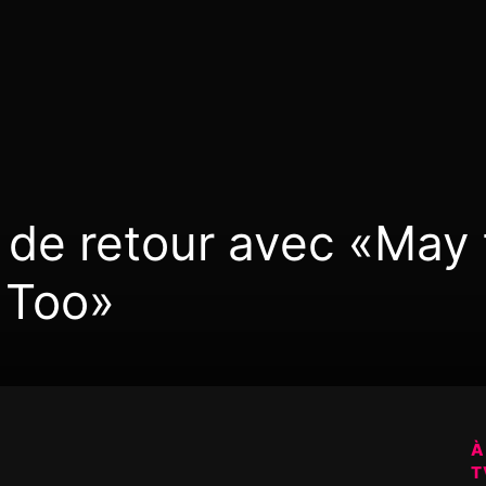
 de retour avec «May
 Too»
À
T