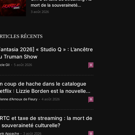
mort de la souveraineté...
3 août 2026
RTICLES RÉCENTS
Fantasia 2026] « Studio Q » : L’ancêtre
u Truman Show
-
5 août 2026
cle Gil
0
n coup de hache dans le catalogue
etflix : Lizzie Borden est la nouvelle...
-
4 août 2026
lenne d'Arnoux de Fleury
0
RTC et taxe de streaming : la mort de
a souveraineté culturelle?
-
3 août 2026
ank Appache
0