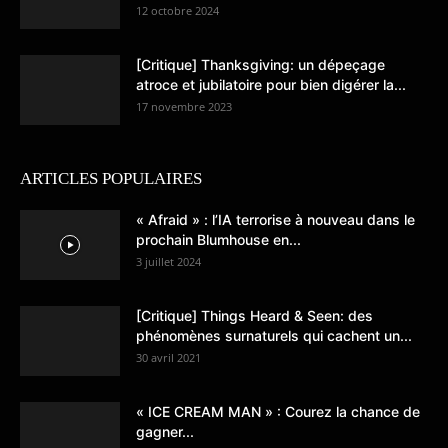
12 octobre 2024
[Critique] Thanksgiving: un dépeçage
atroce et jubilatoire pour bien digérer la...
17 novembre 2023
ARTICLES POPULAIRES
« Afraid » : l’IA terrorise à nouveau dans le
prochain Blumhouse en...
3 juillet 2024
[Critique] Things Heard & Seen: des
phénomènes surnaturels qui cachent un...
30 avril 2021
« ICE CREAM MAN » : Courez la chance de
gagner...