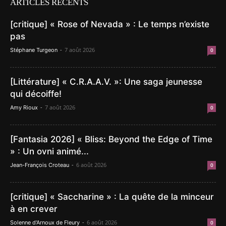
ARTICLES RÉCENTS
[critique] « Rose of Nevada » : Le temps n’existe
pas
-
7 août 2026
Stéphane Turgeon
0
[Littérature] « C.R.A.A.V. »: Une saga jeunesse
qui décoiffe!
-
7 août 2026
Amy Rioux
0
[Fantasia 2026] « Bliss: Beyond the Edge of Time
» : Un ovni animé...
-
6 août 2026
Jean-François Croteau
0
[critique] « Saccharine » : La quête de la minceur
à en crever
-
6 août 2026
Solenne d'Arnoux de Fleury
0