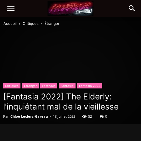
Accueil
Critiques
Étranger
Critiques
Étranger
Festivals
Fantasia
Fantasia 2022
[Fantasia 2022] The Elderly:
l’inquiétant mal de la vieillesse
Par
Chloé Leclerc-Gareau
-
18 juillet 2022
52
0