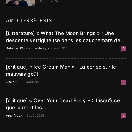
8 août 2026
ARTICLES RÉCENTS
[Littérature] « What The Moon Brings » : Une
descente vertigineuse dans les cauchemars de...
-
8 août 2026
Solenne d'Arnoux de Fleury
0
[critique] « Ice Cream Man » : La cerise sur le
mauvais goût
-
8 août 2026
Uncle Gil
0
[critique] « Over Your Dead Body » : Jusqu’à ce
que la mort les...
-
8 août 2026
Amy Rioux
0