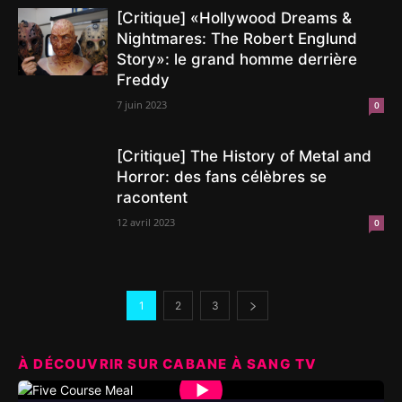
[Critique] «Hollywood Dreams &
Nightmares: The Robert Englund
Story»: le grand homme derrière
Freddy
7 juin 2023
0
[Critique] The History of Metal and
Horror: des fans célèbres se
racontent
12 avril 2023
0
1
2
3
À DÉCOUVRIR SUR CABANE À SANG TV
▶