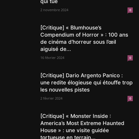
qui tue
2 novembre 2024
0
[Critique] « Blumhouse’s
Compendium of Horror » : 100 ans
de cinéma d’horreur sous l’œil
aiguisé de...
16 février 2024
0
[Critique] Dario Argento Panico :
une redite élogieuse qui étouffe trop
les nouvelles pistes
2 février 2024
0
[Critique] « Monster Inside :
America’s Most Extreme Haunted
House » : une visite guidée
tortueuse en terrain...