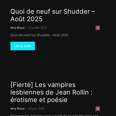
Quoi de neuf sur Shudder –
Août 2025
-
31 juillet 2025
Amy Rioux
0
Quoi de neuf sur Shudder - Août 2025
Lire la suite
[Fierté] Les vampires
lesbiennes de Jean Rollin :
érotisme et poésie
-
26 juin 2025
Amy Rioux
0
Récemment, Solenne vous a parlé de Jean Rollin dans son