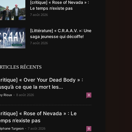
[critique] « Rose of Nevada » :
Le temps n’existe pas
7 août 2026
[Littérature] « C.R.A.A.V. »: Une
saga jeunesse qui décoiffe!
7 août 2026
RTICLES RÉCENTS
critique] « Over Your Dead Body » :
usqu’à ce que la mort les...
-
8 août 2026
y Rioux
0
critique] « Rose of Nevada » : Le
emps n’existe pas
-
7 août 2026
éphane Turgeon
0