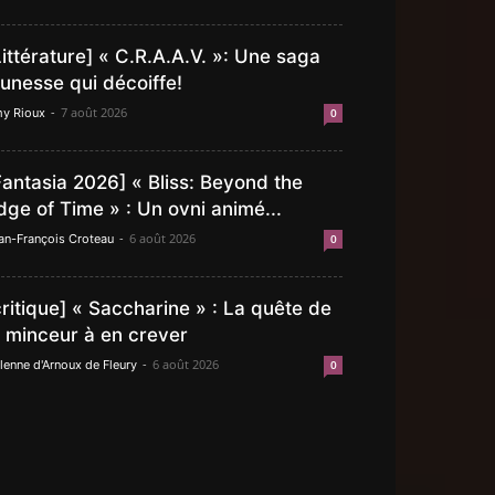
Littérature] « C.R.A.A.V. »: Une saga
eunesse qui décoiffe!
-
7 août 2026
y Rioux
0
Fantasia 2026] « Bliss: Beyond the
dge of Time » : Un ovni animé...
-
6 août 2026
an-François Croteau
0
critique] « Saccharine » : La quête de
a minceur à en crever
-
6 août 2026
lenne d'Arnoux de Fleury
0