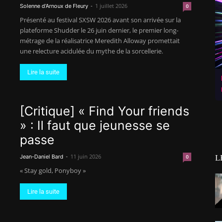
-
1 juillet 2026
Solenne d'Arnoux de Fleury
0
Présenté au festival SXSW 2026 avant son arrivée sur la
plateforme Shudder le 26 juin dernier, le premier long-
métrage de la réalisatrice Meredith Alloway promettait
une relecture acidulée du mythe de la sorcellerie.
Lire la suite
[Critique] « Find Your friends
» : Il faut que jeunesse se
passe
-
11 juin 2026
L
Jean-Daniel Bard
0
« Stay gold, Ponyboy »
Lire la suite