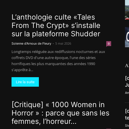
L’anthologie culte «Tales
From The Crypt» s’installe
sur la plateforme Shudder
-
5 mai 2026
Solenne d'Arnoux de Fleury
0
Longtemps reléguée aux rediffusions nocturnes et aux
coffrets DVD d'une autre époque, l'une des séries
horrifiques les plus marquantes des années 1990
A
s'apprête à...
[
Lire la suite
J
Am
[Critique] « 1000 Women in
[
Horror » : parce que sans les
t
femmes, l’horreur...
St