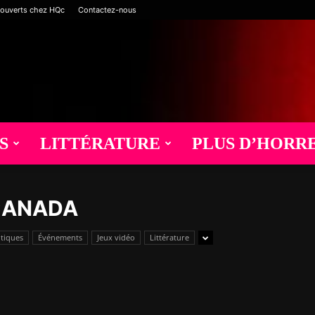
 ouverts chez HQc
Contactez-nous
S
LITTÉRATURE
PLUS D’HORR
CANADA
itiques
Événements
Jeux vidéo
Littérature