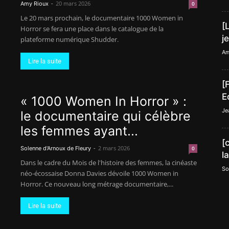
-
20 mars 2026
Amy Rioux
0
Le 20 mars prochain, le documentaire 1000 Women in
[
Horror se fera une place dans le catalogue de la
j
plateforme numérique Shudder.
Am
Lire la suite
[
E
« 1000 Women In Horror » :
Je
le documentaire qui célèbre
les femmes ayant...
[
-
2 mars 2026
Solenne d'Arnoux de Fleury
0
l
Dans le cadre du Mois de l'histoire des femmes, la cinéaste
So
néo-écossaise Donna Davies dévoile 1000 Women in
Horror. Ce nouveau long métrage documentaire,...
Lire la suite