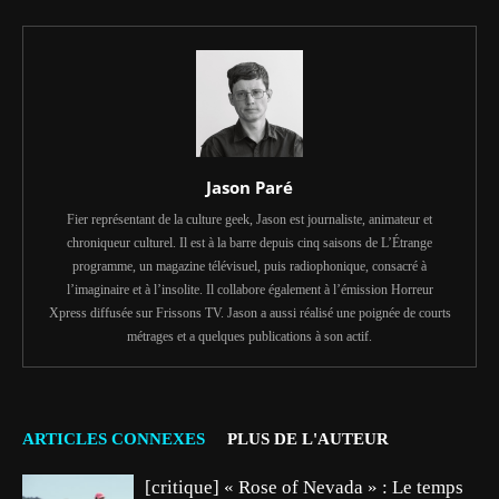
Jason Paré
Fier représentant de la culture geek, Jason est journaliste, animateur et
chroniqueur culturel. Il est à la barre depuis cinq saisons de L’Étrange
programme, un magazine télévisuel, puis radiophonique, consacré à
l’imaginaire et à l’insolite. Il collabore également à l’émission Horreur
Xpress diffusée sur Frissons TV. Jason a aussi réalisé une poignée de courts
métrages et a quelques publications à son actif.
ARTICLES CONNEXES
PLUS DE L'AUTEUR
[critique] « Rose of Nevada » : Le temps