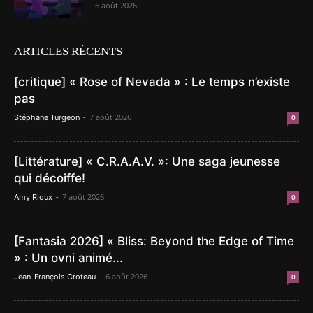
6 août 2026
ARTICLES RÉCENTS
[critique] « Rose of Nevada » : Le temps n’existe
pas
-
7 août 2026
Stéphane Turgeon
0
[Littérature] « C.R.A.A.V. »: Une saga jeunesse
qui décoiffe!
-
7 août 2026
Amy Rioux
0
[Fantasia 2026] « Bliss: Beyond the Edge of Time
» : Un ovni animé...
-
6 août 2026
Jean-François Croteau
0