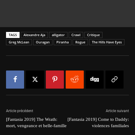
TAGS
Alexandre Aja
alligator
Crawl
Critique
Greg McLean
Ouragan
Piranha
Rogue
The Hills Have Eyes
Article précédent
Article suivant
[Fantasia 2019] The Wrath:
[Fantasia 2019] Come to Daddy:
mort, vengeance et belle-famille
violences familiales