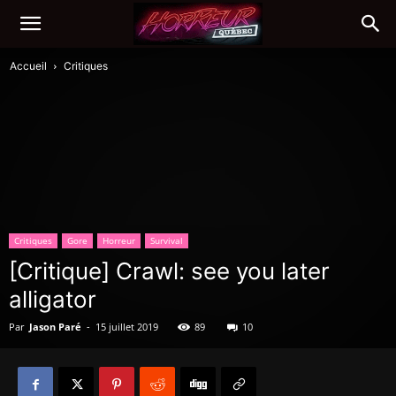
Accueil
Critiques
Critiques
Gore
Horreur
Survival
[Critique] Crawl: see you later
alligator
Par
Jason Paré
-
15 juillet 2019
89
10